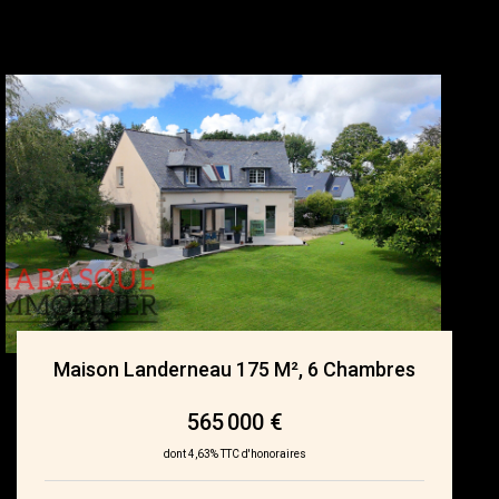
Maison Landerneau 175 M², 6 Chambres
565 000 €
dont 4,63% TTC d'honoraires