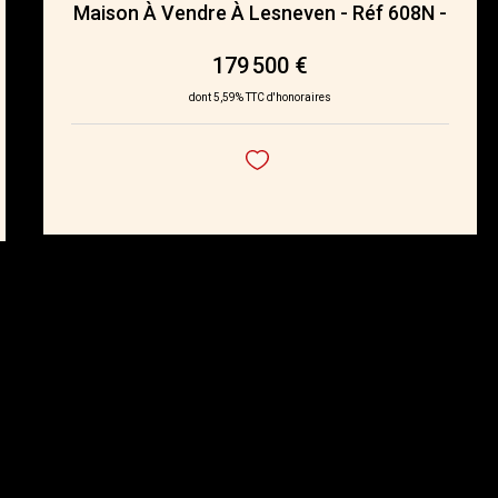
Maison À Vendre À Lesneven - Réf 608N -
179 500 €
dont 5,59% TTC d'honoraires