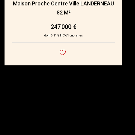
Maison Proche Centre Ville LANDERNEAU
82 M²
247 000 €
dont 5,11% TTC d'honoraires