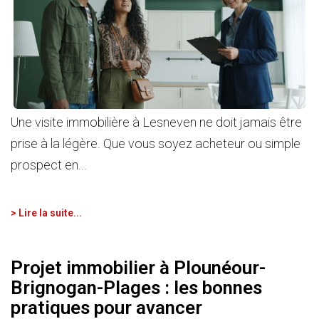
NOS AGENCES
Qui Nous Sommes
Nos Équipes
Nous Rejoindre
Une visite immobilière à Lesneven ne doit jamais être
Actualités
prise à la légère. Que vous soyez acheteur ou simple
prospect en...
NOUS CONTACTER
> Lire la suite...
Projet immobilier à Plounéour-
Brignogan-Plages : les bonnes
pratiques pour avancer