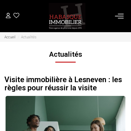
ACHETER
Accueil
Actualités
Actualités
LOUER
VENDRE
Visite immobilière à Lesneven : les
règles pour réussir la visite
Estimation
Biens Vendus
FAIRE GÉRER