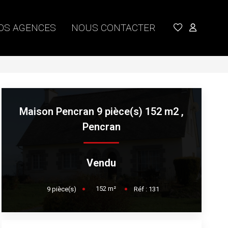
OS AGENCES
NOUS CONTACTER
Maison Pencran 9 pièce(s) 152 m2
,
Pencran
Vendu
152
m²
9
pièce(s)
Réf :
131