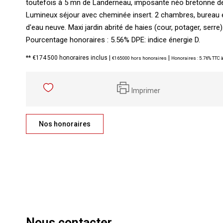
toutefois à 5 mn de Landerneau, imposante néo bretonne de 
Lumineux séjour avec cheminée insert. 2 chambres, bureau et
d'eau neuve. Maxi jardin abrité de haies (cour, potager, serre)
Pourcentage honoraires : 5.56% DPE: indice énergie D.
** €174 500
honoraires inclus
|
|
€165 000
hors honoraires
Honoraires : 5.76% TTC à
Imprimer
Nos honoraires
Nous contacter