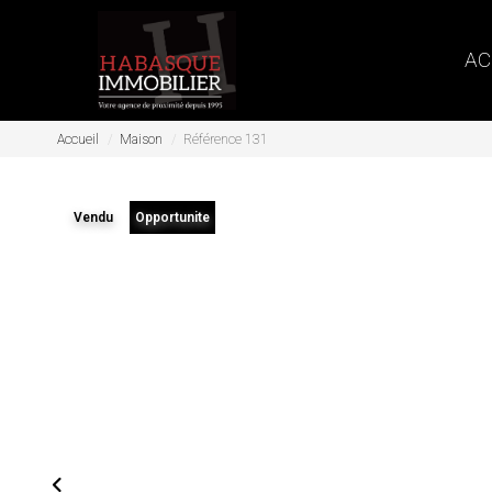
AC
Accueil
Maison
Référence 131
Vendu
Opportunite