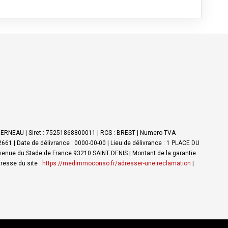
NDERNEAU | Siret : 75251868800011 | RCS : BREST | Numero TVA
61 | Date de délivrance : 0000-00-00 | Lieu de délivrance : 1 PLACE DU
Avenue du Stade de France 93210 SAINT DENIS | Montant de la garantie
resse du site :
https://medimmoconso.fr/adresser-une reclamation
|