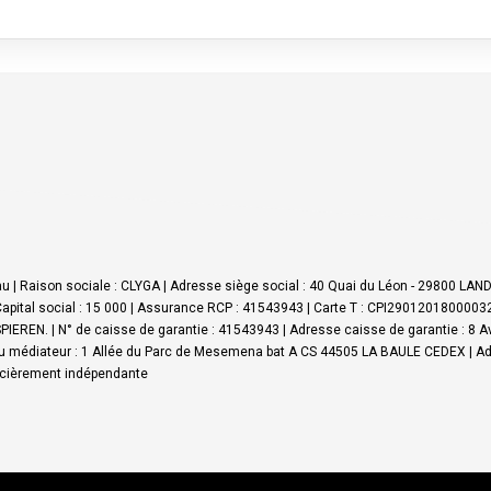
 | Raison sociale : CLYGA | Adresse siège social : 40 Quai du Léon - 29800 LA
apital social : 15 000 | Assurance RCP : 41543943 |
Carte T : CPI290120180000326
IEREN. | N° de caisse de garantie : 41543943 | Adresse caisse de garantie : 8 
 médiateur : 1 Allée du Parc de Mesemena bat A CS 44505 LA BAULE CEDEX | Ad
ancièrement indépendante