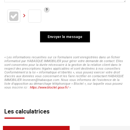
Envoyer le message
« Les informations recueillies sur ce formulaire sont enregistrées dans un fichier
informatisé par HABASQUE IMMOBILIER pour gérer votre demande de contact. Elles
sont conservées pour la durée nécessaire à la gestion de la relation client dans le
respect des prescriptions légales applicables et sont destinées à nos conseillers
Conformément à la loi « informatique et libertés », vous pouvez exercer votre droit
d'accès aux données vous concernant et les faire rectifier en contactant HABASQUE
IMMOBILIER lesneven@habasque.com. Nous vous informons de l'existence de la
liste d'opposition au démarchage téléphonique « Bloctel », sur laquelle vous pouvez
vous inscrire ici :
https://www.bloctel.gouv.fr/
»
Les calculatrices