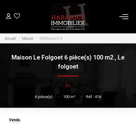
ACHETER
Accueil
Maison
Référence 416
Maison Le Folgoet 6 pièce(s) 100 m2
,
Le
LOUER
folgoet
VENDRE
NC
Estimation
6
pièce(s)
•
100
m²
•
Réf : 416
Biens Vendus
Vendu
FAIRE GÉRER