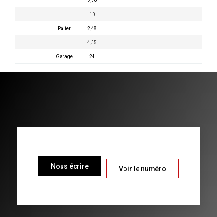
9,90
10
Palier
2,48
4,35
Garage
24
Nous écrire
Voir le numéro