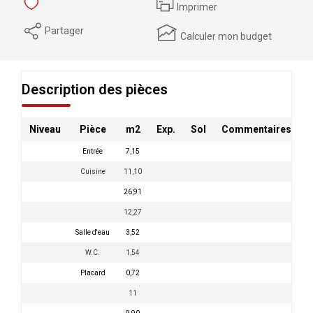
Imprimer
Partager
Calculer mon budget
Description des pièces
Niveau
Pièce
m2
Exp.
Sol
Commentaires
Entrée
7,15
Cuisine
11,10
26,91
12,27
Salle d'eau
3,52
W.C.
1,54
Placard
0,72
11