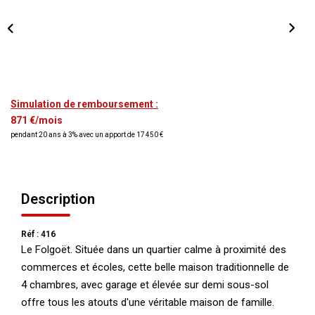
NOS AGENCES
Qui Nous Sommes
Nos Équipes
Nous Rejoindre
Simulation de remboursement :
871 €/mois
Actualités
pendant 20 ans à 3% avec un apport de 17 450 €
NOUS CONTACTER
Description
Réf : 416
Le Folgoët. Située dans un quartier calme à proximité des
commerces et écoles, cette belle maison traditionnelle de
4 chambres, avec garage et élevée sur demi sous-sol
offre tous les atouts d'une véritable maison de famille.