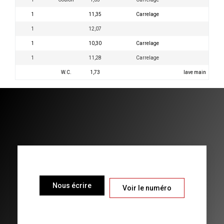
1
11,35
Carrelage
1
12,07
1
10,30
Carrelage
1
11,28
Carrelage
W.C.
1,73
lave main
Nous écrire
Voir le numéro