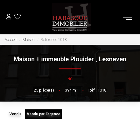
ACHETER
Accueil
Maison
Référence 1018
Maison + immeuble Plouider
,
Lesneven
LOUER
VENDRE
NC
25
pièce(s)
•
394
m²
•
Réf : 1018
Estimation
Biens Vendus
Vendu
Vendu par l'agence
FAIRE GÉRER