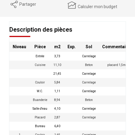
Partager
Calculer mon budget
Description des pièces
Niveau
Pièce
m2
Exp.
Sol
Commentaires
Entrée
3,73
Carrelage
Cuisine
11,10
Beton
placard 1,5m2
21,45
Carrelage
Couloir
5,84
Carrelage
W.C.
1,11
Carrelage
Buanderie
8,94
Beton
Salle d'eau
4,10
Carrelage
Placard
2,87
Carrelage
Bureau
6,40
1
Couloir
1,65
Carrelage