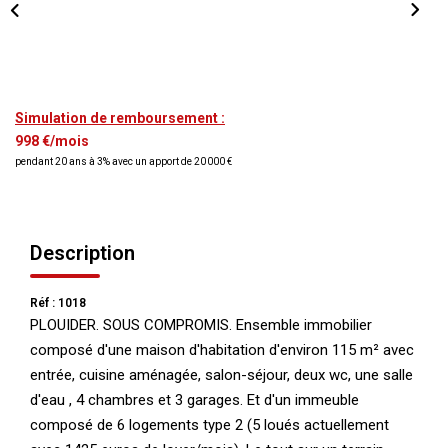
NOS AGENCES
Qui Nous Sommes
Nos Équipes
Simulation de remboursement :
998 €/mois
Nous Rejoindre
pendant 20 ans à 3% avec un apport de 20 000 €
Actualités
Description
NOUS CONTACTER
Réf : 1018
PLOUIDER. SOUS COMPROMIS. Ensemble immobilier
composé d'une maison d'habitation d'environ 115 m² avec
entrée, cuisine aménagée, salon-séjour, deux wc, une salle
d'eau , 4 chambres et 3 garages. Et d'un immeuble
composé de 6 logements type 2 (5 loués actuellement