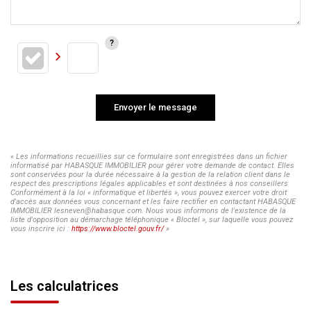
Envoyer le message
« Les informations recueillies sur ce formulaire sont enregistrées dans un fichier
informatisé par HABASQUE IMMOBILIER pour gérer votre demande de contact. Elles
sont conservées pour la durée nécessaire à la gestion de la relation client dans le
respect des prescriptions légales applicables et sont destinées à nos conseillers
Conformément à la loi « informatique et libertés », vous pouvez exercer votre droit
d'accès aux données vous concernant et les faire rectifier en contactant HABASQUE
IMMOBILIER lesneven@habasque.com. Nous vous informons de l'existence de la
liste d'opposition au démarchage téléphonique « Bloctel », sur laquelle vous pouvez
vous inscrire ici :
https://www.bloctel.gouv.fr/
»
Les calculatrices