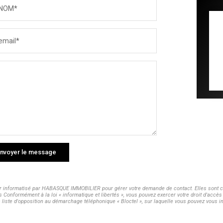
NOM*
email*
nvoyer le message
ier informatisé par HABASQUE IMMOBILIER pour gérer votre demande de contact. Elles sont co
s Conformément à la loi « informatique et libertés », vous pouvez exercer votre droit d'acc
te d'opposition au démarchage téléphonique « Bloctel », sur laquelle vous pouvez vous ins