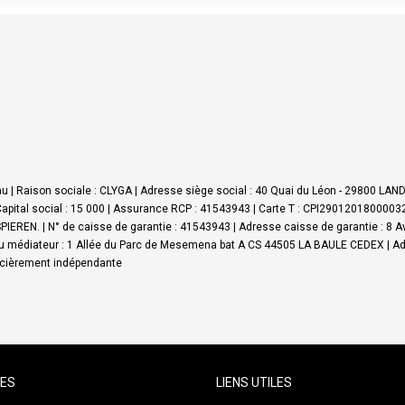
 | Raison sociale : CLYGA | Adresse siège social : 40 Quai du Léon - 29800 LA
apital social : 15 000 | Assurance RCP : 41543943 |
Carte T : CPI290120180000326
IEREN. | N° de caisse de garantie : 41543943 | Adresse caisse de garantie : 8 
 médiateur : 1 Allée du Parc de Mesemena bat A CS 44505 LA BAULE CEDEX | Ad
ancièrement indépendante
CES
LIENS UTILES