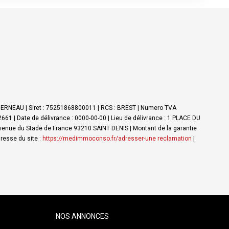
NDERNEAU | Siret : 75251868800011 | RCS : BREST | Numero TVA
61 | Date de délivrance : 0000-00-00 | Lieu de délivrance : 1 PLACE DU
Avenue du Stade de France 93210 SAINT DENIS | Montant de la garantie
resse du site :
https://medimmoconso.fr/adresser-une reclamation
|
NOS ANNONCES