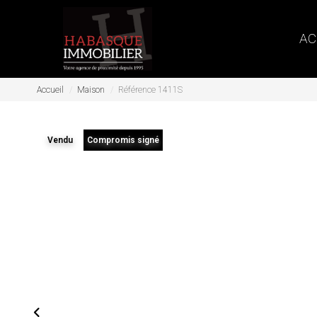
AC
Accueil
Maison
Référence 1411S
Vendu
Compromis signé