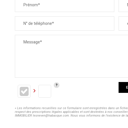
Prénom*
N° de téléphone*
Message*
E
« Les informations recueillies sur ce formulaire sont enregistrées dans un fich
respect des prescriptions légales applicables et sont destinées à nos conseiller
IMMOBILIER lesneven@habasque.com. Nous vous informons de l'existence de la lis