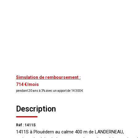
Simulation de remboursement :
714 €/mois
pendant 20 ans à 3% avec un apport de 14 300 €
Description
Réf : 1411S
1411S à Plouédern au calme 400 m de LANDERNEAU,