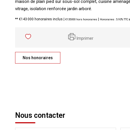
maison de plain pied sur sous-sol complet, cuisine aménagé
vitrage, isolation renforcée jardin arboré.
** €143 000
honoraires inclus
|
|
€135 000
hors honoraires
Honoraires : 5.93% TTC à
Imprimer
Nos honoraires
Nous contacter