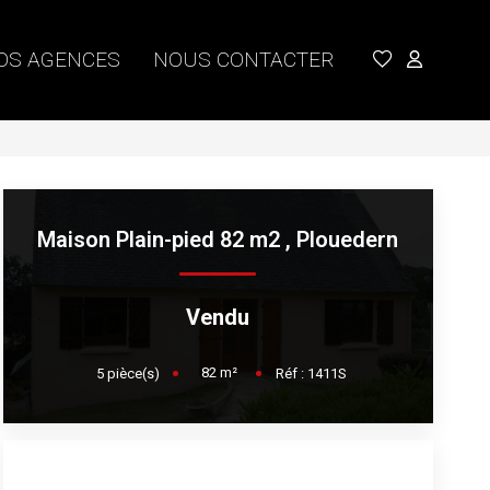
OS AGENCES
NOUS CONTACTER
Maison Plain-pied 82 m2
,
Plouedern
Vendu
82
m²
5
pièce(s)
Réf :
1411S