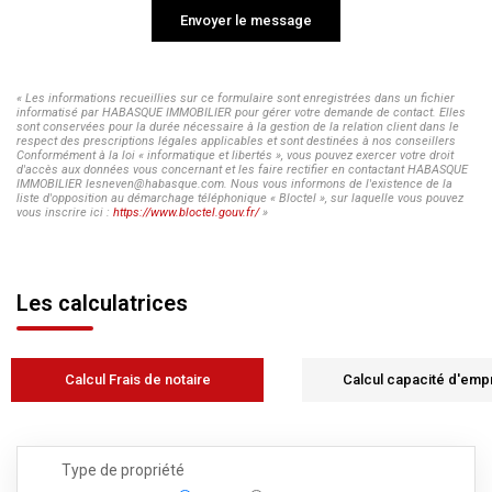
Envoyer le message
« Les informations recueillies sur ce formulaire sont enregistrées dans un fichier
informatisé par HABASQUE IMMOBILIER pour gérer votre demande de contact. Elles
sont conservées pour la durée nécessaire à la gestion de la relation client dans le
respect des prescriptions légales applicables et sont destinées à nos conseillers
Conformément à la loi « informatique et libertés », vous pouvez exercer votre droit
d'accès aux données vous concernant et les faire rectifier en contactant HABASQUE
IMMOBILIER lesneven@habasque.com. Nous vous informons de l'existence de la
liste d'opposition au démarchage téléphonique « Bloctel », sur laquelle vous pouvez
vous inscrire ici :
https://www.bloctel.gouv.fr/
»
Les calculatrices
Calcul Frais de notaire
Calcul capacité d'emp