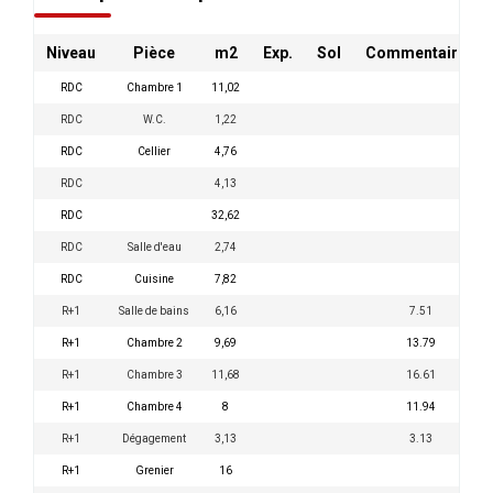
Niveau
Pièce
m2
Exp.
Sol
Commentaires
RDC
Chambre 1
11,02
RDC
W.C.
1,22
RDC
Cellier
4,76
RDC
4,13
RDC
32,62
RDC
Salle d'eau
2,74
RDC
Cuisine
7,82
R+1
Salle de bains
6,16
7.51
R+1
Chambre 2
9,69
13.79
R+1
Chambre 3
11,68
16.61
R+1
Chambre 4
8
11.94
R+1
Dégagement
3,13
3.13
R+1
Grenier
16