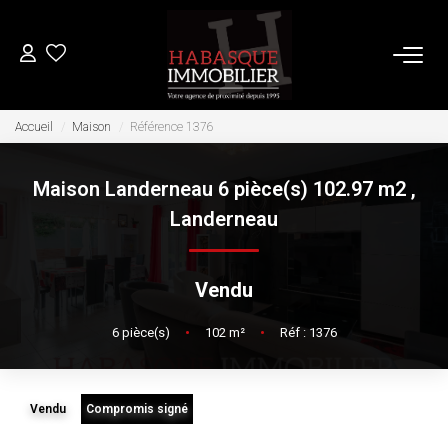
ACHETER
Accueil
Maison
Référence 1376
Maison Landerneau 6 pièce(s) 102.97 m2
,
LOUER
Landerneau
VENDRE
Vendu
Estimation
6
pièce(s)
•
102
m²
•
Réf : 1376
Biens Vendus
FAIRE GÉRER
Vendu
Compromis signé