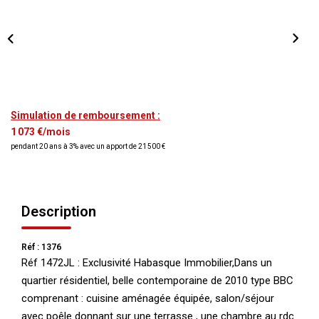
NOS AGENCES
Qui Nous Sommes
Nos Équipes
Nous Rejoindre
Simulation de remboursement :
Actualités
1 073 €/mois
pendant 20 ans à 3% avec un apport de 21 500 €
NOUS CONTACTER
Description
Réf : 1376
Réf 1472JL : Exclusivité Habasque Immobilier,Dans un
quartier résidentiel, belle contemporaine de 2010 type BBC
comprenant : cuisine aménagée équipée, salon/séjour
avec poêle donnant sur une terrasse , une chambre au rdc