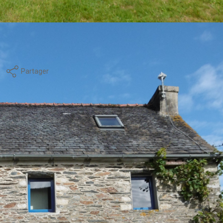
 sur la cuisine équipée exposée S/O donnant sur la grande cour
alle d'eau aux étages. Toiture en ardoises, aérothermie,
radis entre Landerneau et Sizun.
Partager
Calculer mon budget
Exp.
Sol
Commentaires
A/E VMC DV ALU/PVC