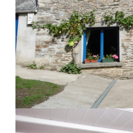
25
1
Dégagement
W.C.
Chambre 1
Salle d'eau
2
Dégagement
Salle d'eau
Chambre 2
Chambre 3
EXT
Hangar
Dépendance