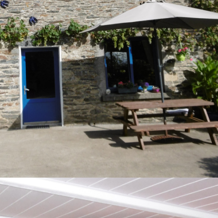
LES RIDEAUX RESTENT
LAVABO
2 PLACARDS
DOUBLE VASQUE
CABINET DE TOILETTE
EN ENFILADE
GARAGE+GRENIER
A RENOVER +POULAILLER