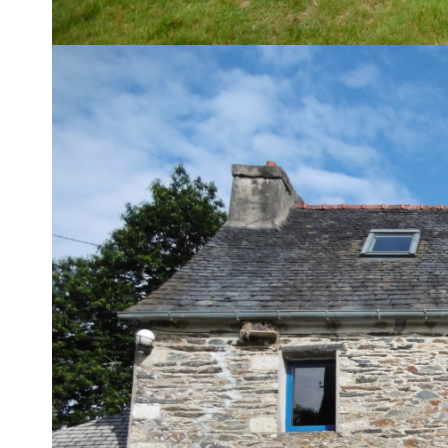
apparentes avec dépendance et hangar. Pièce de vie ouverte
cimentée avec vue sur le joli jardin fleuri. 2/3 chambres et s
huisseries alu. 2 vergers attenants. Bref, un petit coin de pa
Très bon état. DPE=D.
Imprimer
Nos honoraires
Description des pièces
Niveau
Pièce
m2
RDC
Buanderie
Cuisine
20