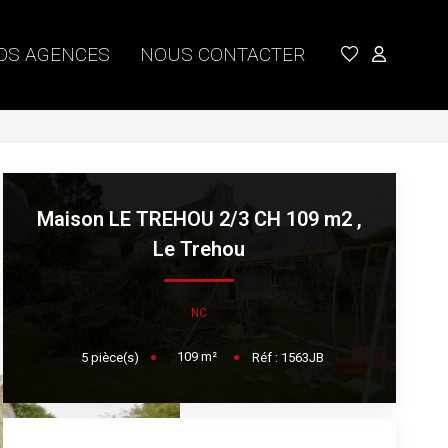
OS AGENCES
NOUS CONTACTER
Maison LE TREHOU 2/3 CH 109 m2
,
Le Trehou
NC
109
m²
5
pièce(s)
Réf :
1563JB