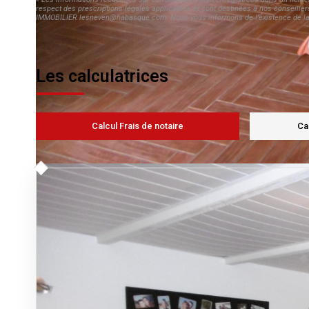
respect des prescriptions légales applicables et sont destinées à nos conseiller
IMMOBILIER lesneven@habasque.com. Nous vous informons de l'existence de la lis
Les calculatrices
Calcul Frais de notaire
Ca