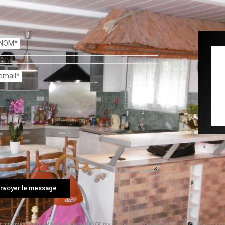
NOM*
email*
nvoyer le message
ier informatisé par HABASQUE IMMOBILIER pour gérer votre demande de contact. Elles sont co