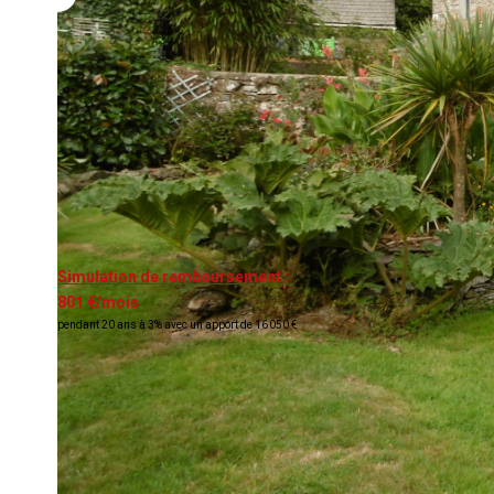
Simulation de remboursement :
801 €/mois
pendant 20 ans à 3% avec un apport de 16 050 €
Description
Réf : 1563JB
Maison à vendre au Tréhou. Réf: 15363JB. Située dans un ha