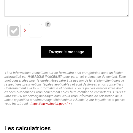
Envoyer le message
« Les informations recueillies sur ce formulaire sont enregistrées dans un fichier
informatisé par HABASQUE IMMOBILIER pour gérer votre demande de contact. Elles
sont conservées pour la durée nécessaire à la gestion de la relation client dans le
respect des prescriptions légales applicables et sont destinées à nos conseillers
Conformément à la loi « informatique et libertés », vous pouvez exercer votre droit
d'accès aux données vous concernant et les faire rectifier en contactant HABASQUE
IMMOBILIER lesneven@habasque.com. Nous vous informons de l'existence de la
liste d'opposition au démarchage téléphonique « Bloctel », sur laquelle vous pouvez
vous inscrire ici :
https://www.bloctel.gouv.fr/
»
Les calculatrices