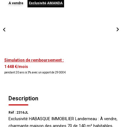
A vendre
Exclusivité AMANDA
NOS AGENCES
Qui Nous Sommes
Nos Équipes
Nous Rejoindre
Actualités
Simulation de remboursement :
1 448 €/mois
NOUS CONTACTER
pendant 20 ans à 3% avec un apport de 29 000 €
Description
Réf : 2316JL
Exclusivité HABASQUE IMMOBILIER Landerneau : À vendre,
charmante maison des années 70 de 140 m² habitables,