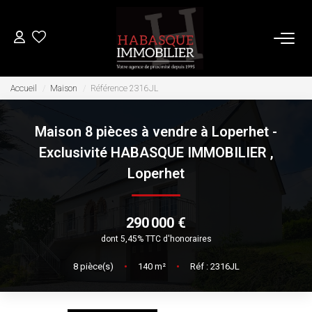
ACHETER
Accueil
Maison
Référence 2316JL
Maison 8 pièces à vendre à Loperhet -
LOUER
Exclusivité HABASQUE IMMOBILIER
,
Loperhet
VENDRE
Estimation
290 000 €
Biens Vendus
dont 5,45% TTC d'honoraires
8
pièce(s)
•
140
m²
•
Réf : 2316JL
FAIRE GÉRER