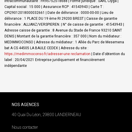
Intracommunautaire : FR95752518688 | Forme juridique : SARL Clyga |
Capital social : 15 000 | Assurance RCP : 41543943 |
Carte T :
CPI29012018000032661 | Date de délivrance : 0000-00-00 | Lieu de
délivrance : 1 PLACE DU 19 ème RI 29200 BREST | Caisse de garantie
financière : ALLIANZ/VERSPIEREN. | N° de caisse de garantie : 41543943 |
Adresse caisse de garantie : 8 Avenue du Stade de France 93210 SAINT
DENIS | Montant de la garantie financière : 357 000 | Nom du médiateur :
MEDIMMOCONSO | Adresse du médiateur : 1 Allée du Parc de Mesemena
bat A CS 44505 LA BAULE CEDEX | Adresse du site :
https://medimmoconso.fr/adresser-une reclamation
| Date d'obtention du
label : 20/04/2021
Entreprise juridiquement et financièrement
indépendante
NOS AGENCES
40 Quai Du Léon, 29800 LANDERNEAU
Nous contacter