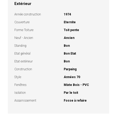
Extérieur
Année construction
1974
Couverture
Eternite
Forme Toiture
Toit pente
Neuf - Ancien
Ancien
Standing
Bon
Etat général
Bon Etat
Etat extérieur
Bon
Construction
Parpaing
Style
Années 70
Fenêtres
Mixte Bois - PVC
Isolation
Par le toit
Assainissement
Fosse à refaire