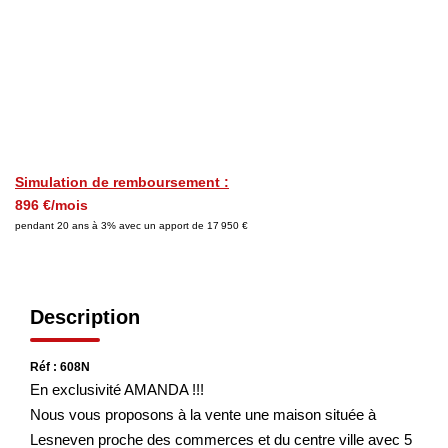
NOS AGENCES
Qui Nous Sommes
Nos Équipes
Nous Rejoindre
Actualités
Simulation de remboursement :
896 €/mois
pendant 20 ans à 3% avec un apport de 17 950 €
NOUS CONTACTER
Description
Réf : 608N
En exclusivité AMANDA !!!
Nous vous proposons à la vente une maison située à
Lesneven proche des commerces et du centre ville avec 5