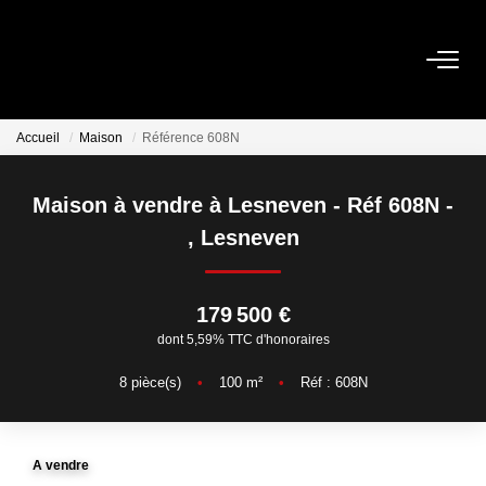
ACHETER
Accueil
Maison
Référence 608N
Maison à vendre à Lesneven - Réf 608N -
LOUER
,
Lesneven
VENDRE
179 500 €
Estimation
dont 5,59% TTC d'honoraires
Biens Vendus
8
pièce(s)
•
100
m²
•
Réf : 608N
FAIRE GÉRER
A vendre