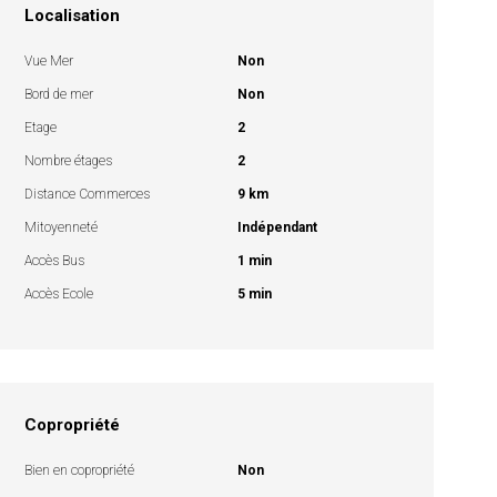
Localisation
Vue Mer
Non
Bord de mer
Non
Etage
2
Nombre étages
2
Distance Commerces
9 km
Mitoyenneté
Indépendant
Accès Bus
1 min
Accès Ecole
5 min
Copropriété
Bien en copropriété
Non