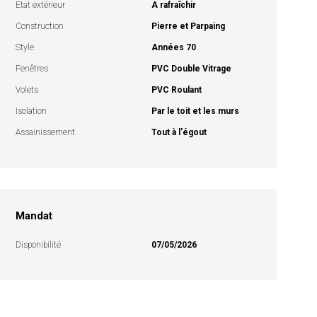
Etat extérieur
A rafraîchir
Construction
Pierre et Parpaing
Style
Années 70
Fenêtres
PVC Double Vitrage
Volets
PVC Roulant
Isolation
Par le toit et les murs
Assainissement
Tout à l'égout
Mandat
Disponibilité
07/05/2026