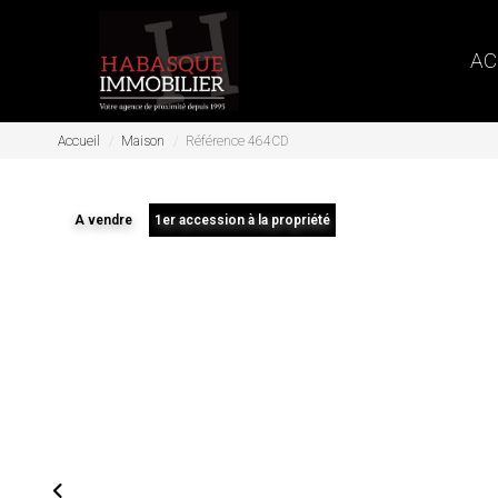
AC
Accueil
Maison
Référence 464CD
A vendre
1er accession à la propriété