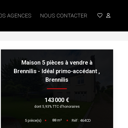
OS AGENCES
NOUS CONTACTER
Maison 5 pièces à vendre à
Brennilis - Idéal primo-accédant
,
Brennilis
143 000 €
dont 5,93% TTC d'honoraires
88
m²
5
pièce(s)
Réf :
464CD