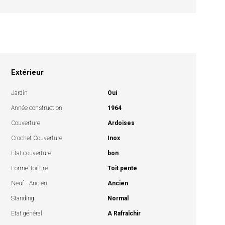
Extérieur
Jardin
Oui
Année construction
1964
Couverture
Ardoises
Crochet Couverture
Inox
Etat couverture
bon
Forme Toiture
Toit pente
Neuf - Ancien
Ancien
Standing
Normal
Etat général
A Rafraîchir