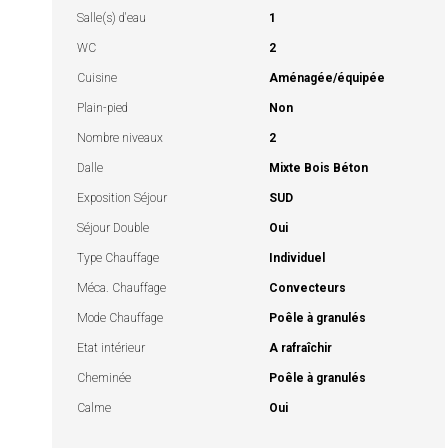
Salle(s) d'eau
1
WC
2
Cuisine
Aménagée/équipée
Plain-pied
Non
Nombre niveaux
2
Dalle
Mixte Bois Béton
Exposition Séjour
SUD
Séjour Double
Oui
Type Chauffage
Individuel
Méca. Chauffage
Convecteurs
Mode Chauffage
Poêle à granulés
Etat intérieur
A rafraîchir
Cheminée
Poêle à granulés
Calme
Oui