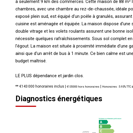
à seulement 9 km des commerces. Cette maison de 88 m² loi
chambres, avec une chambre au rez-de-chaussée, idéale pou
exposé plein sud, est équipé d'un poêle à granulés, assuran
cuisine est aménagée et équipée. La maison dispose d'une sa
double vitrage et les volets roulants assurent une bonne isol
nécessite quelques rafraîchissements. Sous sol complet en 
l'égout. La maison est située à proximité immédiate d'une gard
ainsi que d'un arrêt de bus à 1 minute. Ce bien calme est u
budget maîtrisé.
LE PLUS dépendance et jardin clos.
** €143 000
honoraires inclus
|
|
€135 000
hors honoraires
Honoraires : 5.93% TTC à
Diagnostics énergétiques