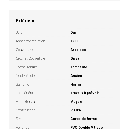
Extérieur
Jardin
Oui
Année construction
1900
Couverture
Ardoises
Crochet Couverture
Galva
Forme Toiture
Toit pente
Neuf - Ancien
Ancien
Standing
Normal
Etat général
Travaux à prévoir
Etat extérieur
Moyen
Construction
Pierre
Style
Corps de ferme
Fenêtres
PVC Double Vitrage