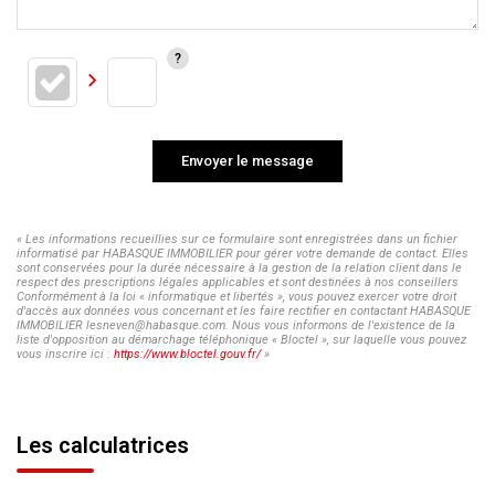
Envoyer le message
« Les informations recueillies sur ce formulaire sont enregistrées dans un fichier
informatisé par HABASQUE IMMOBILIER pour gérer votre demande de contact. Elles
sont conservées pour la durée nécessaire à la gestion de la relation client dans le
respect des prescriptions légales applicables et sont destinées à nos conseillers
Conformément à la loi « informatique et libertés », vous pouvez exercer votre droit
d'accès aux données vous concernant et les faire rectifier en contactant HABASQUE
IMMOBILIER lesneven@habasque.com. Nous vous informons de l'existence de la
liste d'opposition au démarchage téléphonique « Bloctel », sur laquelle vous pouvez
vous inscrire ici :
https://www.bloctel.gouv.fr/
»
Les calculatrices