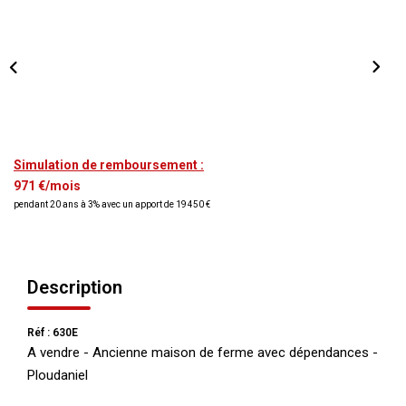
NOS AGENCES
Qui Nous Sommes
Nos Équipes
Nous Rejoindre
Actualités
Simulation de remboursement :
971 €/mois
pendant 20 ans à 3% avec un apport de 19 450 €
NOUS CONTACTER
Description
Réf : 630E
A vendre - Ancienne maison de ferme avec dépendances -
Ploudaniel