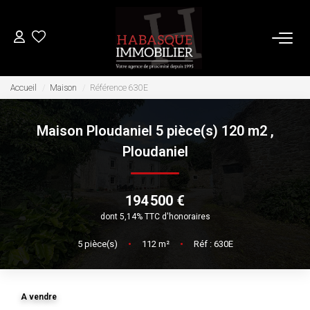
ACHETER
Accueil
Maison
Référence 630E
Maison Ploudaniel 5 pièce(s) 120 m2
,
LOUER
Ploudaniel
VENDRE
194 500 €
Estimation
dont 5,14% TTC d'honoraires
Biens Vendus
5
pièce(s)
•
112
m²
•
Réf : 630E
FAIRE GÉRER
A vendre