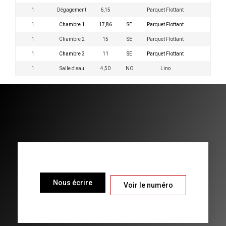
1
Dégagement
6,15
Parquet Flottant
1
Chambre 1
17,86
SE
Parquet Flottant
1
Chambre 2
15
SE
Parquet Flottant
1
Chambre 3
11
SE
Parquet Flottant
1
Salle d'eau
4,50
NO
Lino
Nous écrire
Voir le numéro