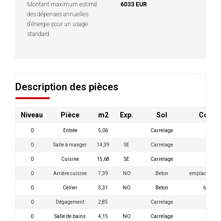
Montant maximum estimé
6033 EUR
des dépenses annuelles
d'énergie pour un usage
standard
Description des pièces
Niveau
Pièce
m2
Exp.
Sol
Comme
0
Entrée
5,06
Carrelage
0
Salle à manger
14,39
SE
Carrelage
0
Cuisine
15,68
SE
Carrelage
0
Arrière cuisine
7,39
NO
Beton
emplacement 
0
Cellier
5,31
NO
Beton
tableau 
0
Dégagement
2,85
Carrelage
0
Salle de bains
4,15
NO
Carrelage
sani