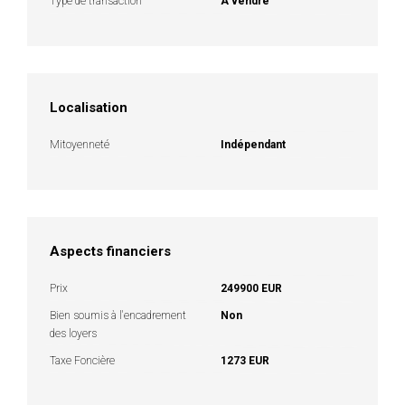
Type de transaction
A vendre
Localisation
Mitoyenneté
Indépendant
Aspects financiers
Prix
249900 EUR
Bien soumis à l'encadrement
Non
des loyers
Taxe Foncière
1273 EUR