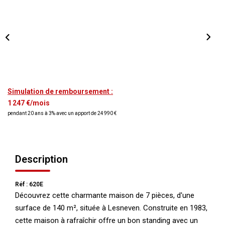
NOS AGENCES
Qui Nous Sommes
Nos Équipes
Nous Rejoindre
Actualités
Simulation de remboursement :
1 247 €/mois
pendant 20 ans à 3% avec un apport de 24 990 €
NOUS CONTACTER
Description
Réf : 620E
Découvrez cette charmante maison de 7 pièces, d'une
surface de 140 m², située à Lesneven. Construite en 1983,
cette maison à rafraîchir offre un bon standing avec un