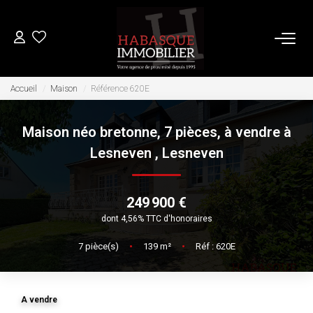
ACHETER
Accueil
Maison
Référence 620E
Maison néo bretonne, 7 pièces, à vendre à
LOUER
Lesneven
,
Lesneven
VENDRE
249 900 €
Estimation
dont 4,56% TTC d'honoraires
Biens Vendus
7
pièce(s)
•
139
m²
•
Réf : 620E
FAIRE GÉRER
A vendre