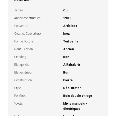
Jardin
Oui
Année construction
1983
Couverture
Ardoises
Crochet Couverture
Inox
Forme Toiture
Toit pente
Neuf - Ancien
Ancien
Standing
Bon
Etat général
A Rafraîchir
Etat extérieur
Bon
Construction
Pierre
Style
Néo-Breton
Fenêtres
Bois double vitrage
Volets
Mixte manuels -
électriques