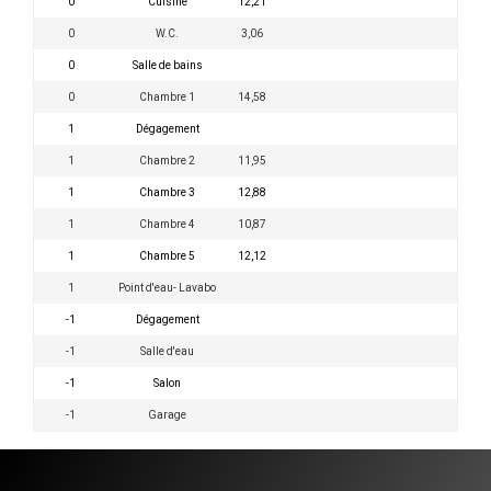
0
Cuisine
12,21
0
W.C.
3,06
0
Salle de bains
0
Chambre 1
14,58
1
Dégagement
1
Chambre 2
11,95
1
Chambre 3
12,88
1
Chambre 4
10,87
1
Chambre 5
12,12
1
Point d'eau- Lavabo
-1
Dégagement
-1
Salle d'eau
-1
Salon
-1
Garage