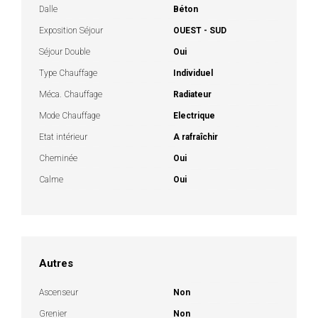
Dalle
Béton
Exposition Séjour
OUEST - SUD
Séjour Double
Oui
Type Chauffage
Individuel
Méca. Chauffage
Radiateur
Mode Chauffage
Electrique
Etat intérieur
A rafraîchir
Cheminée
Oui
Calme
Oui
Autres
Ascenseur
Non
Grenier
Non