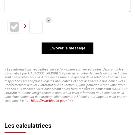
Envoyer le message
« Les informations recueillies sur ce formulaire sont enregistrées dans un fichier
informatisé par HABASQUE IMMOBILIER pour gérer votre demande de contact. Elles
sont conservées pour la durée nécessaire à la gestion de la relation client dans le
respect des prescriptions légales applicables et sont destinées à nos conseillers
Conformément à la loi « informatique et libertés », vous pouvez exercer votre droit
d'accès aux données vous concernant et les faire rectifier en contactant HABASQUE
IMMOBILIER lesneven@habasque.com. Nous vous informons de l'existence de la
liste d'opposition au démarchage téléphonique « Bloctel », sur laquelle vous pouvez
vous inscrire ici :
https://www.bloctel.gouv.fr/
»
Les calculatrices