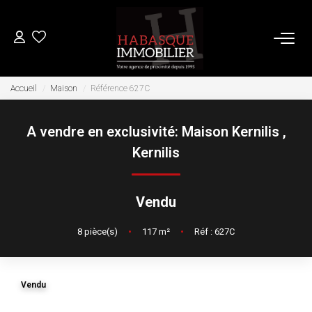
ACHETER
Accueil
Maison
Référence 627C
A vendre en exclusivité: Maison Kernilis
,
LOUER
Kernilis
VENDRE
Vendu
Estimation
8
pièce(s)
•
117
m²
•
Réf : 627C
Biens Vendus
FAIRE GÉRER
Vendu