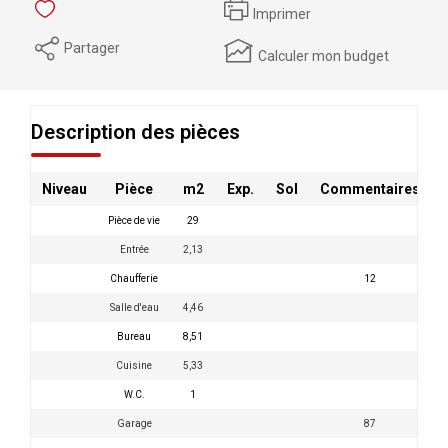
Imprimer
Partager
Calculer mon budget
Description des pièces
Niveau
Pièce
m2
Exp.
Sol
Commentaires
Pièce de vie
29
Entrée
2,13
Chaufferie
12
Salle d'eau
4,46
Bureau
8,51
Cuisine
5,33
W.C.
1
Garage
87