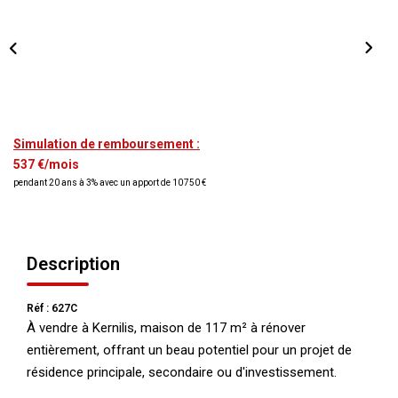
NOS AGENCES
Qui Nous Sommes
Nos Équipes
Nous Rejoindre
Simulation de remboursement :
Actualités
537 €/mois
pendant 20 ans à 3% avec un apport de 10 750 €
NOUS CONTACTER
Description
Réf : 627C
À vendre à Kernilis, maison de 117 m² à rénover
entièrement, offrant un beau potentiel pour un projet de
résidence principale, secondaire ou d'investissement.