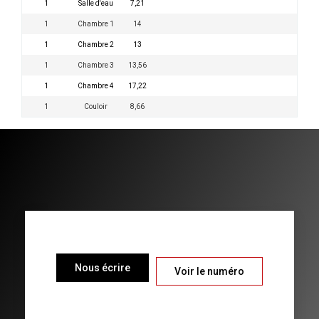
1
Salle d'eau
7,21
1
Chambre 1
14
1
Chambre 2
13
1
Chambre 3
13,56
1
Chambre 4
17,22
1
Couloir
8,66
Nous écrire
Voir le numéro