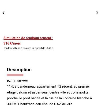
NOS AGENCES
Qui Nous Sommes
Nos Équipes
Nous Rejoindre
Simulation de remboursement :
Actualités
316 €/mois
pendant 20 ans à 3% avec un apport de 6 340 €
NOUS CONTACTER
Description
Réf : B-E0E6WC
1140S Landerneau appartement T2 récent, au premier
étage balcon et ascenseur, centre ville et commodité
proche, le pont habité et la rue de la Fontaine blanche à
300 M. Chauffage eau chaude GAZ de ville.