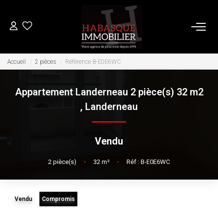
ACHETER
Accueil
2 pièces
Référence B-E0E6WC
Appartement Landerneau 2 pièce(s) 32 m2
LOUER
,
Landerneau
VENDRE
Vendu
Estimation
2
pièce(s)
•
32
m²
•
Réf : B-E0E6WC
Biens Vendus
FAIRE GÉRER
Vendu
Compromis