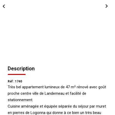
NOS AGENCES
Qui Nous Sommes
Nos Équipes
Nous Rejoindre
Actualités
NOUS CONTACTER
Description
Réf : 1740
Très bel appartement lumineux de 47 m² rénové avec goût
proche centre ville de Landerneau et facilité de
stationnement.
Cuisine aménagée et équipée séparée du séjour par muret
en pierres de Logonna qui donne à ce bien un très beau