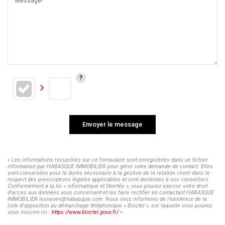
Message*
Envoyer le message
« Les informations recueillies sur ce formulaire sont enregistrées dans un fichier
informatisé par HABASQUE IMMOBILIER pour gérer votre demande de contact. Elles
sont conservées pour la durée nécessaire à la gestion de la relation client dans le
respect des prescriptions légales applicables et sont destinées à nos conseillers
Conformément à la loi « informatique et libertés », vous pouvez exercer votre droit
d'accès aux données vous concernant et les faire rectifier en contactant HABASQUE
IMMOBILIER lesneven@habasque.com. Nous vous informons de l'existence de la
liste d'opposition au démarchage téléphonique « Bloctel », sur laquelle vous pouvez
vous inscrire ici :
https://www.bloctel.gouv.fr/
»