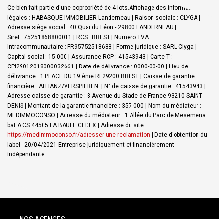
Ce bien fait partie d'une copropriété de 4 lots.Affichage des informations
légales : HABASQUE IMMOBILIER Landerneau | Raison sociale : CLYGA |
Adresse siège social : 40 Quai du Léon - 29800 LANDERNEAU |
Siret : 75251868800011 | RCS : BREST | Numero TVA
Intracommunautaire : FR95752518688 | Forme juridique : SARL Clyga |
Capital social : 15 000 | Assurance RCP : 41543943 |
Carte T :
CPI29012018000032661 | Date de délivrance : 0000-00-00 | Lieu de
délivrance : 1 PLACE DU 19 ème RI 29200 BREST | Caisse de garantie
financière : ALLIANZ/VERSPIEREN. | N° de caisse de garantie : 41543943 |
Adresse caisse de garantie : 8 Avenue du Stade de France 93210 SAINT
DENIS | Montant de la garantie financière : 357 000 | Nom du médiateur :
MEDIMMOCONSO | Adresse du médiateur : 1 Allée du Parc de Mesemena
bat A CS 44505 LA BAULE CEDEX | Adresse du site :
https://medimmoconso.fr/adresser-une reclamation
| Date d'obtention du
label : 20/04/2021
Entreprise juridiquement et financièrement
indépendante
NOS AGENCES