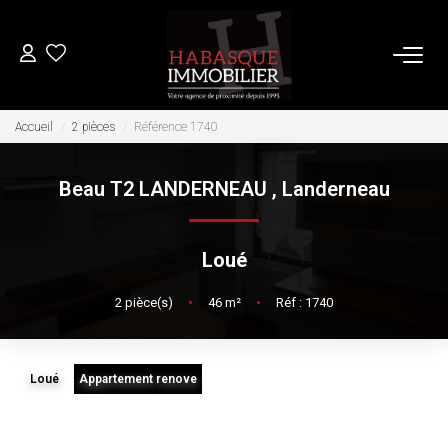
ACHETER
Accueil
2 pièces
Référence 1740
Beau T2 LANDERNEAU
,
Landerneau
LOUER
VENDRE
Loué
Estimation
2
pièce(s)
•
46
m²
•
Réf : 1740
Biens Vendus
Loué
Appartement renove
FAIRE GÉRER