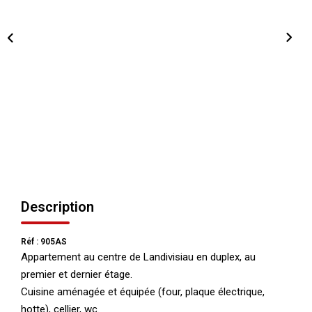
NOS AGENCES
Qui Nous Sommes
Nos Équipes
Nous Rejoindre
Actualités
NOUS CONTACTER
Description
Réf : 905AS
Appartement au centre de Landivisiau en duplex, au
premier et dernier étage.
Cuisine aménagée et équipée (four, plaque électrique,
hotte), cellier, wc.