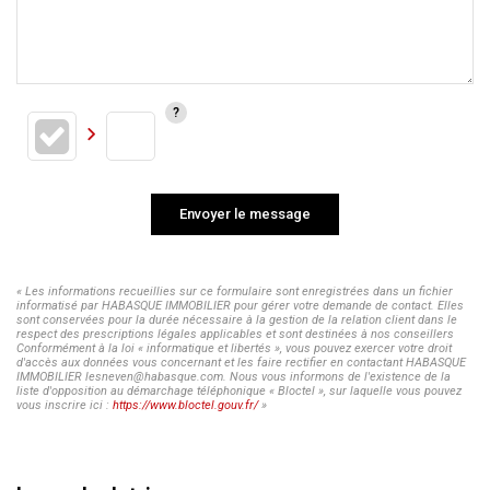
Envoyer le message
« Les informations recueillies sur ce formulaire sont enregistrées dans un fichier
informatisé par HABASQUE IMMOBILIER pour gérer votre demande de contact. Elles
sont conservées pour la durée nécessaire à la gestion de la relation client dans le
respect des prescriptions légales applicables et sont destinées à nos conseillers
Conformément à la loi « informatique et libertés », vous pouvez exercer votre droit
d'accès aux données vous concernant et les faire rectifier en contactant HABASQUE
IMMOBILIER lesneven@habasque.com. Nous vous informons de l'existence de la
liste d'opposition au démarchage téléphonique « Bloctel », sur laquelle vous pouvez
vous inscrire ici :
https://www.bloctel.gouv.fr/
»