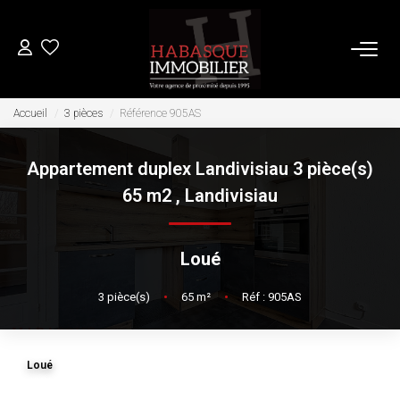
ACHETER
Accueil
3 pièces
Référence 905AS
Appartement duplex Landivisiau 3 pièce(s)
LOUER
65 m2
,
Landivisiau
VENDRE
Loué
Estimation
3
pièce(s)
•
65
m²
•
Réf : 905AS
Biens Vendus
FAIRE GÉRER
Loué