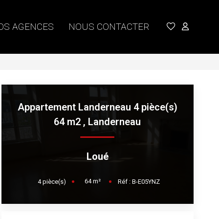
OS AGENCES
NOUS CONTACTER
Appartement Landerneau 4 pièce(s)
64 m2
,
Landerneau
Loué
64
m²
4
pièce(s)
Réf :
B-E05YNZ