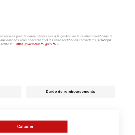
nservées pour la durée nécessaire à la gestion de la relation client dans le
ès aux données vous concernant et les faire rectifier en contactant HABASQUE
crire ici :
https://www.bloctel.gouv.fr/
»
Durée de remboursements