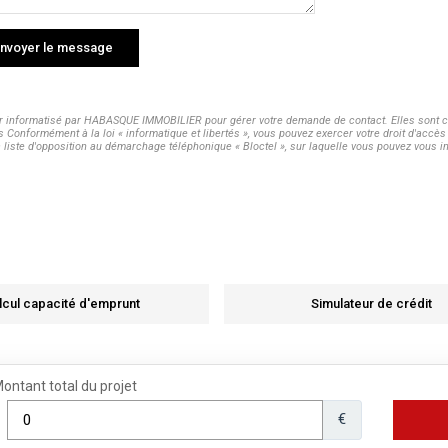
nvoyer le message
ier informatisé par HABASQUE IMMOBILIER pour gérer votre demande de contact. Elles sont co
s Conformément à la loi « informatique et libertés », vous pouvez exercer votre droit d'acc
te d'opposition au démarchage téléphonique « Bloctel », sur laquelle vous pouvez vous ins
lcul capacité d'emprunt
Simulateur de crédit