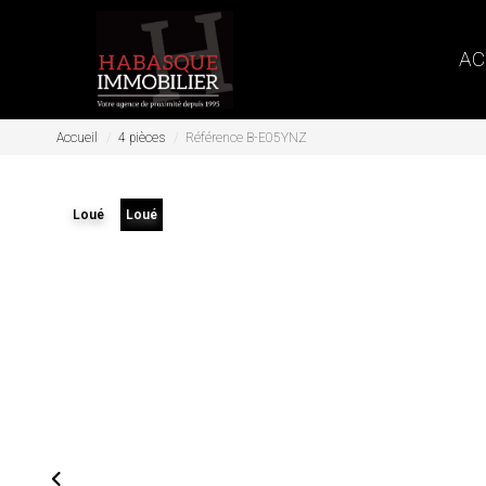
AC
Accueil
4 pièces
Référence B-E05YNZ
Loué
Loué