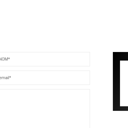
NOM*
email*