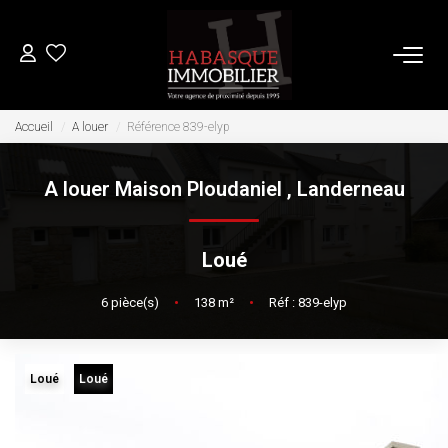
ACHETER
Accueil
A louer
Référence 839-elyp
A louer Maison Ploudaniel
,
Landerneau
LOUER
VENDRE
Loué
Estimation
6
pièce(s)
•
138
m²
•
Réf : 839-elyp
Biens Vendus
Loué
Loué
FAIRE GÉRER