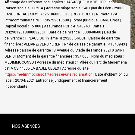
Affichage des informations légales : HABASQUE IMMOBILIER Landerneau |
Raison sociale : CLYGA | Adresse siège social : 40 Quai du Léon - 29800
LANDERNEAU | Siret : 75251868800011 | RCS : BREST | Numero TVA
Intracommunautaire : FR95752518688 | Forme juridique : SARL Clyga |
Capital social : 15 000 | Assurance RCP : 41543943 |
Carte T :
CPI29012018000032661 | Date de délivrance : 0000-00-00 | Lieu de
délivrance : 1 PLACE DU 19 ème RI 29200 BREST | Caisse de garantie
financière : ALLIANZ/VERSPIEREN. | N° de caisse de garantie : 41543943 |
Adresse caisse de garantie : 8 Avenue du Stade de France 93210 SAINT
DENIS | Montant de la garantie financière : 357 000 | Nom du médiateur :
MEDIMMOCONSO | Adresse du médiateur : 1 Allée du Parc de Mesemena
bat A CS 44505 LA BAULE CEDEX | Adresse du site :
https://medimmoconso.fr/adresser-une reclamation
| Date d'obtention du
label : 20/04/2021
Entreprise juridiquement et financièrement
indépendante
NOS AGENCES