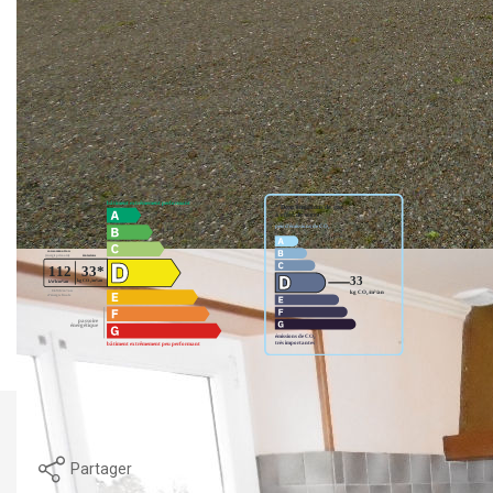
d'eau. Une dépendance de 35 m², un garage, un jardin.
Disponible
Nos honoraires
Nous contacter
Diagnostics énergétiques
Imprimer
Partager
Calculer mon budget