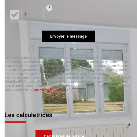
Envoyer le message
« Les informations recueillies sur ce formulaire sont enregistrées dans un fichier
informatisé par HABASQUE IMMOBILIER pour gérer votre demande de contact. Elles
sont conservées pour la durée nécessaire à la gestion de la relation client dans le
respect des prescriptions légales applicables et sont destinées à nos conseillers
Conformément à la loi « informatique et libertés », vous pouvez exercer votre droit
d'accès aux données vous concernant et les faire rectifier en contactant HABASQUE
IMMOBILIER lesneven@habasque.com. Nous vous informons de l'existence de la
liste d'opposition au démarchage téléphonique « Bloctel », sur laquelle vous pouvez
vous inscrire ici :
https://www.bloctel.gouv.fr/
»
Les calculatrices
Calcul Frais de notaire