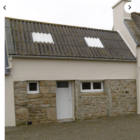
NOS AGENCES
Qui Nous Sommes
Nos Équipes
Nous Rejoindre
Actualités
NOUS CONTACTER
Description
Réf : 839-elyp
Maison de ferme de 138 m² habitable, proche de la voie
express tout en étant dans le calme de la campagne. Elle
est composée d'une cuisine aménagée et équipée, d'un
salon/salour avec une cheminée insert, une chambre, une
salle de bains, à l'étage 3 chambres, une lingerie, une salle