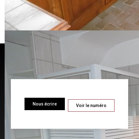
Chambre 4
15,67
W.C.
1,94
Dépendance
35,07
Garage
15,90
Nous écrire
Voir le numéro