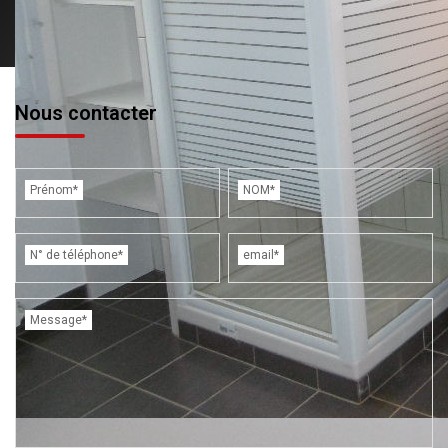
Nous contacter
Prénom*
NOM*
N° de téléphone*
email*
Message*