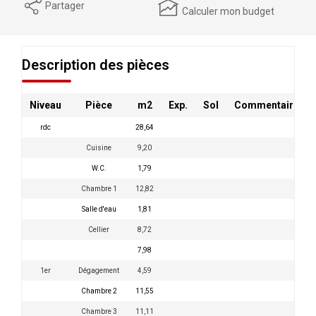
Partager
Calculer mon budget
Description des pièces
Niveau
Pièce
m2
Exp.
Sol
Commentaires
rdc
28,64
Cuisine
9,20
W.C.
1,79
Chambre 1
12,82
Salle d'eau
1,81
Cellier
8,72
7,98
1er
Dégagement
4,59
Chambre 2
11,55
Chambre 3
11,11