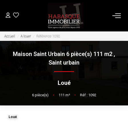
ACHETER
Accueil
A louer
Référence 1092
Maison Saint Urbain 6 pièce(s) 111 m2
,
LOUER
Saint urbain
VENDRE
Loué
Estimation
6
pièce(s)
•
111
m²
•
Réf : 1092
Biens Vendus
FAIRE GÉRER
Loué