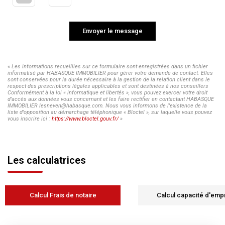
Envoyer le message
« Les informations recueillies sur ce formulaire sont enregistrées dans un fichier
informatisé par HABASQUE IMMOBILIER pour gérer votre demande de contact. Elles
sont conservées pour la durée nécessaire à la gestion de la relation client dans le
respect des prescriptions légales applicables et sont destinées à nos conseillers
Conformément à la loi « informatique et libertés », vous pouvez exercer votre droit
d'accès aux données vous concernant et les faire rectifier en contactant HABASQUE
IMMOBILIER lesneven@habasque.com. Nous vous informons de l'existence de la
liste d'opposition au démarchage téléphonique « Bloctel », sur laquelle vous pouvez
vous inscrire ici :
https://www.bloctel.gouv.fr/
»
Les calculatrices
Calcul Frais de notaire
Calcul capacité d'emp