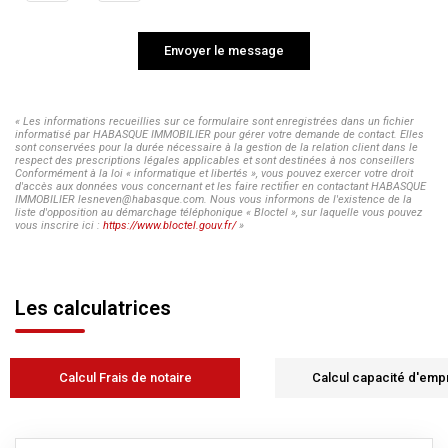
Envoyer le message
« Les informations recueillies sur ce formulaire sont enregistrées dans un fichier
informatisé par HABASQUE IMMOBILIER pour gérer votre demande de contact. Elles
sont conservées pour la durée nécessaire à la gestion de la relation client dans le
respect des prescriptions légales applicables et sont destinées à nos conseillers
Conformément à la loi « informatique et libertés », vous pouvez exercer votre droit
d'accès aux données vous concernant et les faire rectifier en contactant HABASQUE
IMMOBILIER lesneven@habasque.com. Nous vous informons de l'existence de la
liste d'opposition au démarchage téléphonique « Bloctel », sur laquelle vous pouvez
vous inscrire ici :
https://www.bloctel.gouv.fr/
»
Les calculatrices
Calcul Frais de notaire
Calcul capacité d'emp