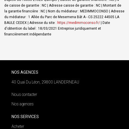
de caisse de garantie : NC | Adresse caisse de garantie : NC | Montant de
la garantie financière : NC | Nom du médiateur : MEDIMMOCONSO | Adresse
du médiateur : 1 Allée du Parc de Mesemena Bât A - CS 25222 44505 LA
BAULE CEDEX | Adresse du site :
https://medimmoconso.fr/
| Date
d'obtention du label : 18/03/2021
Entreprise juridiquement et
financièrement indépendante
NOS AGENCES
40 Quai Du Léon, 29800 LANDERNEAU
Nous contacter
Nos agences
NOS SERVICES
Acheter