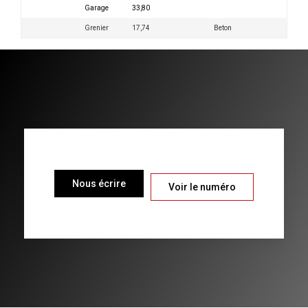
Garage
33,80
Grenier
17,74
Beton
Nous écrire
Voir le numéro