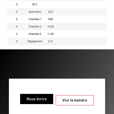
0
W.C.
0
Salle d'eau
6,53
0
Chambre 1
9,85
0
Chambre 2
10,04
0
Chambre 3
11,65
0
Dégagement
5,21
Nous écrire
Voir le numéro