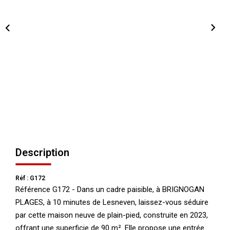
NOS AGENCES
Qui Nous Sommes
Nos Équipes
Nous Rejoindre
Actualités
NOUS CONTACTER
Description
Réf : G172
Référence G172 - Dans un cadre paisible, à BRIGNOGAN
PLAGES, à 10 minutes de Lesneven, laissez-vous séduire
par cette maison neuve de plain-pied, construite en 2023,
offrant une superficie de 90 m². Elle propose une entrée