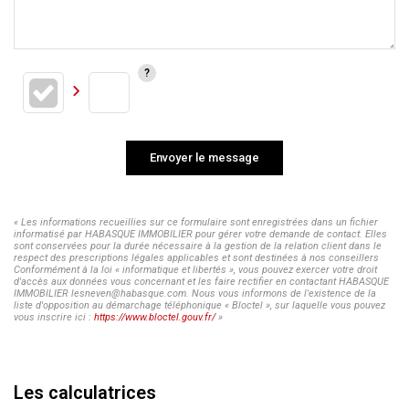
Envoyer le message
« Les informations recueillies sur ce formulaire sont enregistrées dans un fichier
informatisé par HABASQUE IMMOBILIER pour gérer votre demande de contact. Elles
sont conservées pour la durée nécessaire à la gestion de la relation client dans le
respect des prescriptions légales applicables et sont destinées à nos conseillers
Conformément à la loi « informatique et libertés », vous pouvez exercer votre droit
d'accès aux données vous concernant et les faire rectifier en contactant HABASQUE
IMMOBILIER lesneven@habasque.com. Nous vous informons de l'existence de la
liste d'opposition au démarchage téléphonique « Bloctel », sur laquelle vous pouvez
vous inscrire ici :
https://www.bloctel.gouv.fr/
»
Les calculatrices