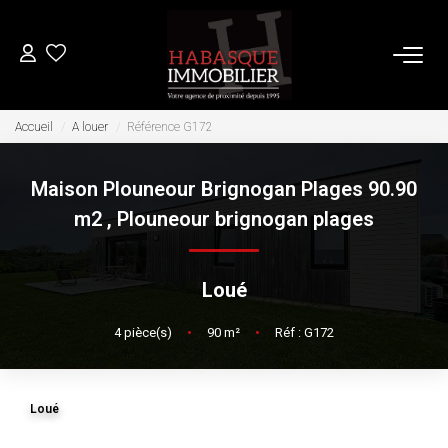
ACHETER
Accueil
A louer
Référence G172
Maison Plouneour Brignogan Plages 90.90
LOUER
m2
,
Plouneour brignogan plages
VENDRE
Loué
Estimation
4
pièce(s)
•
90
m²
•
Réf : G172
Biens Vendus
FAIRE GÉRER
Loué