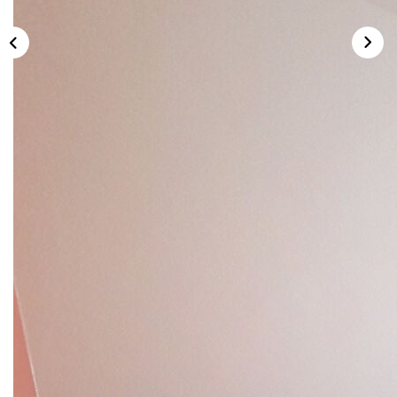
NOS AGENCES
Qui Nous Sommes
Nos Équipes
Nous Rejoindre
Actualités
NOUS CONTACTER
Description
Réf : 2233
HABASQUE IMMOBILIER LANDERNEAU vous propose cette
chambre meublée dans une maison individuelle de 1968, en
colocation de 5 personnes. Logement situé dans un
environnement calme, proche des commodités et des