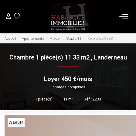
ACHETER
Accueil
Appartements
A louer
Studio T1
Référence 2233
Chambre 1 pièce(s) 11.33 m2
,
Landerneau
LOUER
VENDRE
Loyer 450 €/mois
charges comprises
Estimation
1
pièce(s)
•
11
m²
•
Réf : 2233
Biens Vendus
FAIRE GÉRER
A Louer