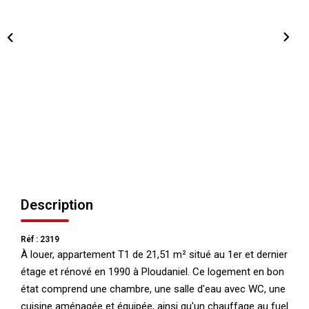
NOS AGENCES
Qui Nous Sommes
Nos Équipes
Nous Rejoindre
Actualités
NOUS CONTACTER
Description
Réf : 2319
À louer, appartement T1 de 21,51 m² situé au 1er et dernier
étage et rénové en 1990 à Ploudaniel. Ce logement en bon
état comprend une chambre, une salle d'eau avec WC, une
cuisine aménagée et équipée, ainsi qu'un chauffage au fuel