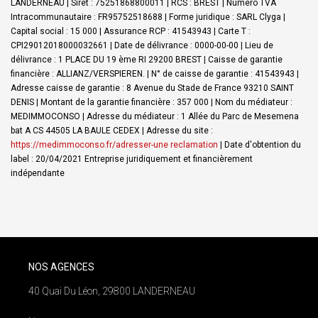
LANDERNEAU | Siret : 75251868800011 | RCS : BREST | Numero TVA
Intracommunautaire : FR95752518688 | Forme juridique : SARL Clyga |
Capital social : 15 000 | Assurance RCP : 41543943 |
Carte T :
CPI29012018000032661 | Date de délivrance : 0000-00-00 | Lieu de
délivrance : 1 PLACE DU 19 ème RI 29200 BREST | Caisse de garantie
financière : ALLIANZ/VERSPIEREN. | N° de caisse de garantie : 41543943 |
Adresse caisse de garantie : 8 Avenue du Stade de France 93210 SAINT
DENIS | Montant de la garantie financière : 357 000 | Nom du médiateur :
MEDIMMOCONSO | Adresse du médiateur : 1 Allée du Parc de Mesemena
bat A CS 44505 LA BAULE CEDEX | Adresse du site :
https://medimmoconso.fr/adresser-une reclamation
| Date d'obtention du
label : 20/04/2021
Entreprise juridiquement et financièrement
indépendante
NOS AGENCES
40 Quai Du Léon, 29800 LANDERNEAU