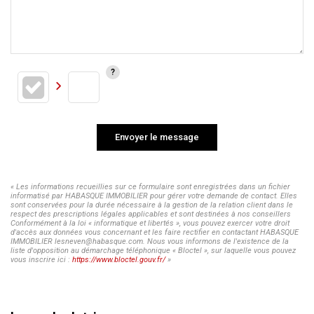
Envoyer le message
« Les informations recueillies sur ce formulaire sont enregistrées dans un fichier
informatisé par HABASQUE IMMOBILIER pour gérer votre demande de contact. Elles
sont conservées pour la durée nécessaire à la gestion de la relation client dans le
respect des prescriptions légales applicables et sont destinées à nos conseillers
Conformément à la loi « informatique et libertés », vous pouvez exercer votre droit
d'accès aux données vous concernant et les faire rectifier en contactant HABASQUE
IMMOBILIER lesneven@habasque.com. Nous vous informons de l'existence de la
liste d'opposition au démarchage téléphonique « Bloctel », sur laquelle vous pouvez
vous inscrire ici :
https://www.bloctel.gouv.fr/
»