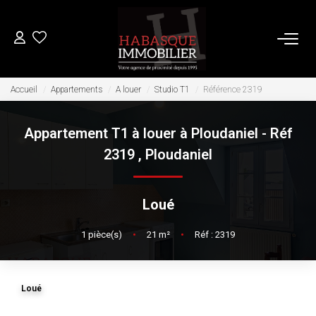
ACHETER
Accueil
Appartements
A louer
Studio T1
Référence 2319
Appartement T1 à louer à Ploudaniel - Réf
LOUER
2319
,
Ploudaniel
VENDRE
Loué
Estimation
1
pièce(s)
•
21
m²
•
Réf : 2319
Biens Vendus
FAIRE GÉRER
Loué