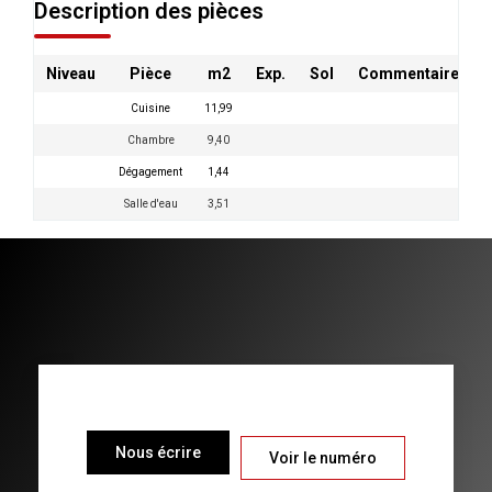
Description des pièces
Niveau
Pièce
m2
Exp.
Sol
Commentaires
Cuisine
11,99
Chambre
9,40
Dégagement
1,44
Salle d'eau
3,51
Nous écrire
Voir le numéro