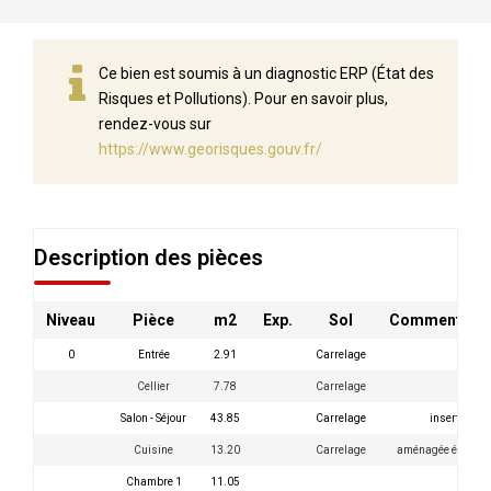
Ce bien est soumis à un diagnostic ERP (État des
Risques et Pollutions). Pour en savoir plus,
rendez-vous sur
https://www.georisques.gouv.fr/
Description des pièces
Niveau
Pièce
m2
Exp.
Sol
Commentair
0
Entrée
2.91
Carrelage
Cellier
7.78
Carrelage
Salon - Séjour
43.85
Carrelage
insert
Cuisine
13.20
Carrelage
aménagée équipé
Chambre 1
11.05