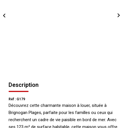
NOS AGENCES
Qui Nous Sommes
Nos Équipes
Nous Rejoindre
Actualités
NOUS CONTACTER
Description
Réf : G179
Découvrez cette charmante maison à louer, située à
Brignogan Plages, parfaite pour les familles ou ceux qui
recherchent un cadre de vie paisible en bord de mer. Avec
ses 123 m² de surface habitable, cette maison vous offre