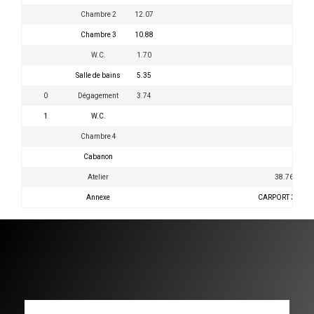
Chambre 2
12.07
Chambre 3
10.88
W.C.
1.70
Salle de bains
5.35
0
Dégagement
3.74
1
W.C.
Chambre 4
Cabanon
Atelier
38.76
Annexe
CARPORT 39.53