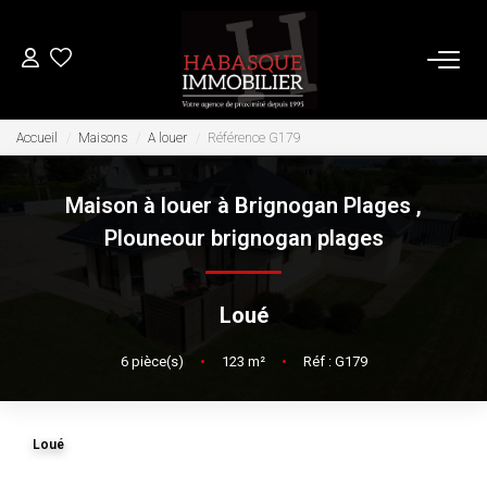
ACHETER
Accueil
Maisons
A louer
Référence G179
Maison à louer à Brignogan Plages
,
LOUER
Plouneour brignogan plages
VENDRE
Loué
Estimation
6
pièce(s)
•
123
m²
•
Réf : G179
Biens Vendus
FAIRE GÉRER
Loué