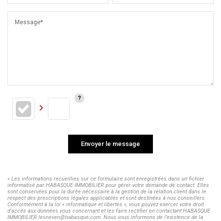
Message*
Envoyer le message
« Les informations recueillies sur ce formulaire sont enregistrées dans un fichier
informatisé par HABASQUE IMMOBILIER pour gérer votre demande de contact. Elles
sont conservées pour la durée nécessaire à la gestion de la relation client dans le
respect des prescriptions légales applicables et sont destinées à nos conseillers
Conformément à la loi « informatique et libertés », vous pouvez exercer votre droit
d'accès aux données vous concernant et les faire rectifier en contactant HABASQUE
IMMOBILIER lesneven@habasque.com. Nous vous informons de l'existence de la