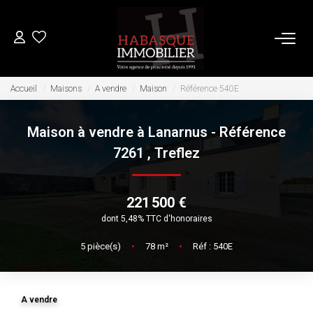
ACHETER
Accueil
Maisons
A vendre
Maison
Référence 540E
Maison à vendre à Lanarnus - Référence
LOUER
7261
,
Treflez
VENDRE
221 500 €
Estimation
dont 5,48% TTC d'honoraires
Biens Vendus
5
pièce(s)
•
78
m²
•
Réf : 540E
FAIRE GÉRER
A vendre