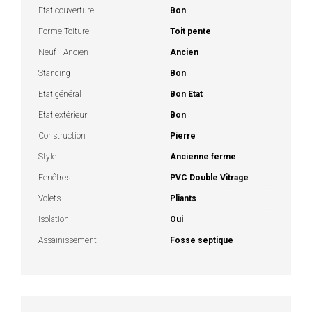
Etat couverture
Bon
Forme Toiture
Toit pente
Neuf - Ancien
Ancien
Standing
Bon
Etat général
Bon Etat
Etat extérieur
Bon
Construction
Pierre
Style
Ancienne ferme
Fenêtres
PVC Double Vitrage
Volets
Pliants
Isolation
Oui
Assainissement
Fosse septique