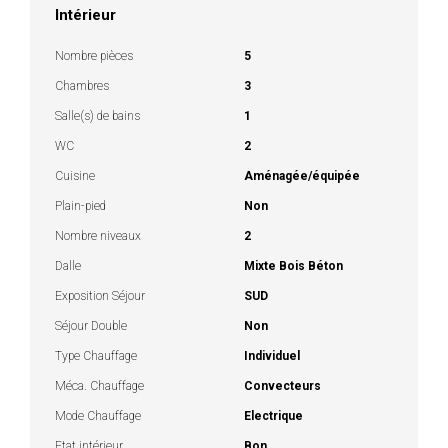
Intérieur
Nombre pièces
5
Chambres
3
Salle(s) de bains
1
WC
2
Cuisine
Aménagée/équipée
Plain-pied
Non
Nombre niveaux
2
Dalle
Mixte Bois Béton
Exposition Séjour
SUD
Séjour Double
Non
Type Chauffage
Individuel
Méca. Chauffage
Convecteurs
Mode Chauffage
Electrique
Etat intérieur
Bon