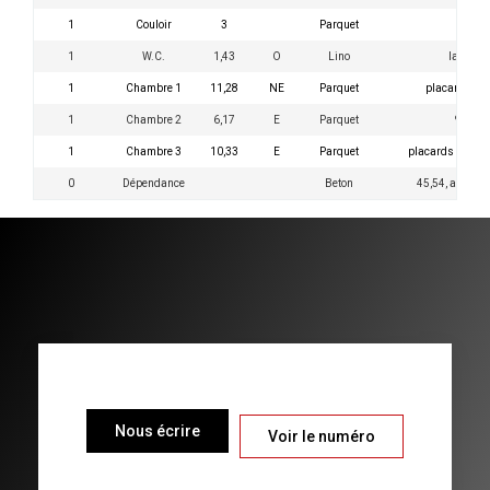
1
Couloir
3
Parquet
1
W.C.
1,43
O
Lino
lave ma
1
Chambre 1
11,28
NE
Parquet
placards 16
1
Chambre 2
6,17
E
Parquet
9.19 
1
Chambre 3
10,33
E
Parquet
placards 16.80 
0
Dépendance
Beton
45,54, ancienn
Nous écrire
Voir le numéro