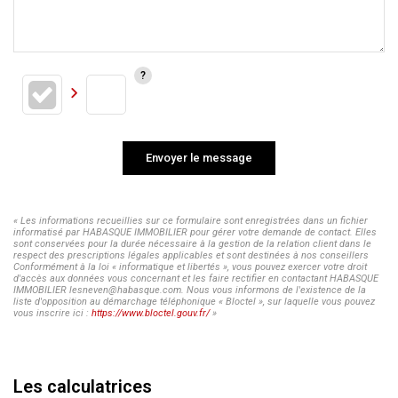
Envoyer le message
« Les informations recueillies sur ce formulaire sont enregistrées dans un fichier
informatisé par HABASQUE IMMOBILIER pour gérer votre demande de contact. Elles
sont conservées pour la durée nécessaire à la gestion de la relation client dans le
respect des prescriptions légales applicables et sont destinées à nos conseillers
Conformément à la loi « informatique et libertés », vous pouvez exercer votre droit
d'accès aux données vous concernant et les faire rectifier en contactant HABASQUE
IMMOBILIER lesneven@habasque.com. Nous vous informons de l'existence de la
liste d'opposition au démarchage téléphonique « Bloctel », sur laquelle vous pouvez
vous inscrire ici :
https://www.bloctel.gouv.fr/
»
Les calculatrices