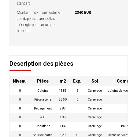
standard
Montant maximum estimé
2340 EUR
des dépenses annuelles
d'énergie pour un usage
standard
Description des pièces
Niveau
Pièce
m2
Exp.
Sol
Comment
0
Cuisine
11,85
E
Carrelage
cuisine de - de 10 
0
Pièce à vivre
23,50
E
Carrelage
0
Dégagement
2,87
Carrelage
0
W.C.
1,39
Carrelage
VMC
0
Chaufferie
1,04
Carrelage
ballon + ta
0
Salle de bains
5,29
O
Carrelage
sèche serviette + r