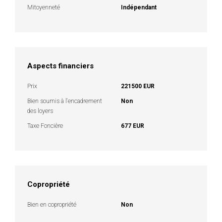
Mitoyenneté
Indépendant
Aspects financiers
Prix
221500 EUR
Bien soumis à l'encadrement
Non
des loyers
Taxe Foncière
677 EUR
Copropriété
Bien en copropriété
Non