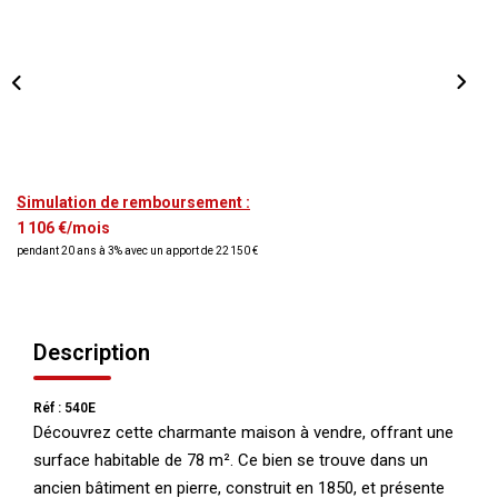
NOS AGENCES
Qui Nous Sommes
Nos Équipes
Nous Rejoindre
Actualités
Simulation de remboursement :
1 106 €/mois
pendant 20 ans à 3% avec un apport de 22 150 €
NOUS CONTACTER
Description
Réf : 540E
Découvrez cette charmante maison à vendre, offrant une
surface habitable de 78 m². Ce bien se trouve dans un
ancien bâtiment en pierre, construit en 1850, et présente