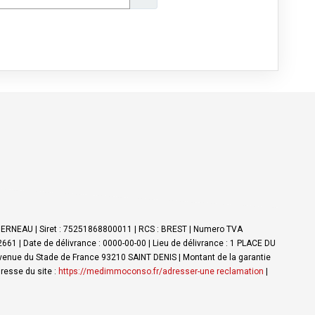
NDERNEAU | Siret : 75251868800011 | RCS : BREST | Numero TVA
61 | Date de délivrance : 0000-00-00 | Lieu de délivrance : 1 PLACE DU
Avenue du Stade de France 93210 SAINT DENIS | Montant de la garantie
resse du site :
https://medimmoconso.fr/adresser-une reclamation
|