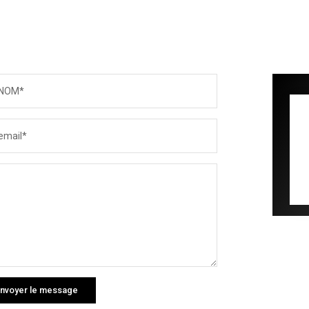
NOM*
email*
nvoyer le message