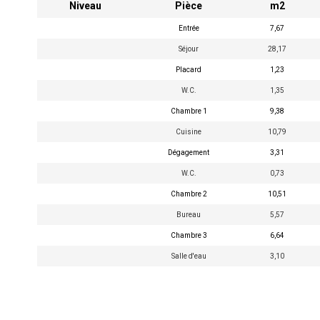
Niveau
Pièce
m2
Entrée
7,67
Séjour
28,17
Placard
1,23
W.C.
1,35
Chambre 1
9,38
Cuisine
10,79
Dégagement
3,31
W.C.
0,73
Chambre 2
10,51
Bureau
5,57
Chambre 3
6,64
Salle d'eau
3,10