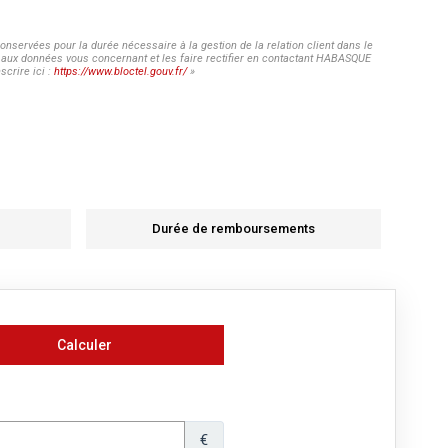
nservées pour la durée nécessaire à la gestion de la relation client dans le
ès aux données vous concernant et les faire rectifier en contactant HABASQUE
crire ici :
https://www.bloctel.gouv.fr/
»
Durée de remboursements