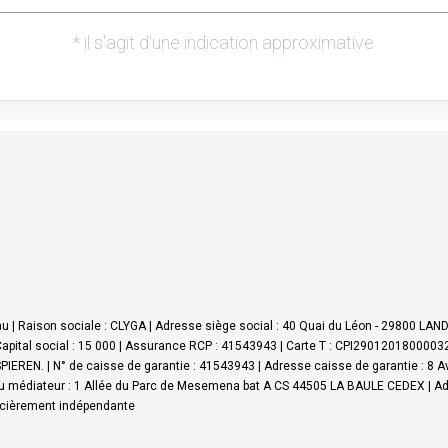
 | Raison sociale : CLYGA | Adresse siège social : 40 Quai du Léon - 29800 LA
apital social : 15 000 | Assurance RCP : 41543943 |
Carte T : CPI290120180000326
IEREN. | N° de caisse de garantie : 41543943 | Adresse caisse de garantie : 8 
 médiateur : 1 Allée du Parc de Mesemena bat A CS 44505 LA BAULE CEDEX | Ad
ancièrement indépendante