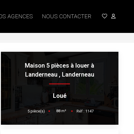
OS AGENCES
NOUS CONTACTER
Maison 5 pièces à louer à
Landerneau
,
Landerneau
Loué
88
m²
5
pièce(s)
Réf :
1147