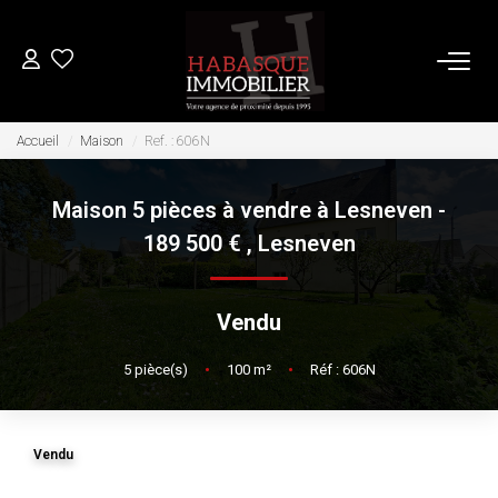
ACHETER
Accueil
Maison
Ref. : 606N
Maison 5 pièces à vendre à Lesneven -
LOUER
189 500 €
,
Lesneven
VENDRE
Vendu
Estimation
5
pièce(s)
•
100
m²
•
Réf : 606N
Biens Vendus
FAIRE GÉRER
Vendu