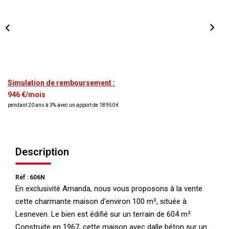
NOS AGENCES
Qui Nous Sommes
Nos Équipes
Nous Rejoindre
Simulation de remboursement :
Actualités
946 €/mois
pendant 20 ans à 3% avec un apport de 18 950 €
NOUS CONTACTER
Description
Réf : 606N
En exclusivité Amanda, nous vous proposons à la vente
cette charmante maison d'environ 100 m², située à
Lesneven. Le bien est édifié sur un terrain de 604 m²
Construite en 1967, cette maison avec dalle béton sur un