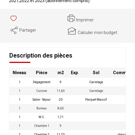
2021,2022 et 2023 (abonnement compris).
Imprimer
Partager
Calculer mon budget
Description des pièces
Niveau
Pièce
m2
Exp.
Sol
Commenta
1
Dégagement
9
Carrelage
1
Cuisine
11,60
Carrelage
1
Salon - Séjour
20
Parquet Massif
1
Bureau
8,60
1
W.C.
1,71
1
Chambre 1
9
2
Chambre 2
11,70
dressing 3.