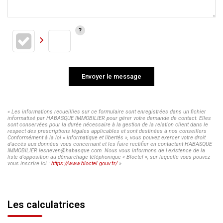
Envoyer le message
« Les informations recueillies sur ce formulaire sont enregistrées dans un fichier
informatisé par HABASQUE IMMOBILIER pour gérer votre demande de contact. Elles
sont conservées pour la durée nécessaire à la gestion de la relation client dans le
respect des prescriptions légales applicables et sont destinées à nos conseillers
Conformément à la loi « informatique et libertés », vous pouvez exercer votre droit
d'accès aux données vous concernant et les faire rectifier en contactant HABASQUE
IMMOBILIER lesneven@habasque.com. Nous vous informons de l'existence de la
liste d'opposition au démarchage téléphonique « Bloctel », sur laquelle vous pouvez
vous inscrire ici :
https://www.bloctel.gouv.fr/
»
Les calculatrices