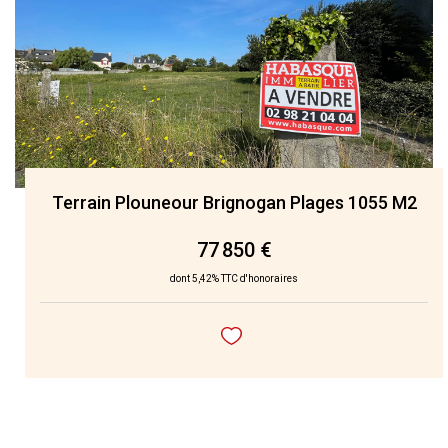
NOS AGENCES
Qui Nous Sommes
Nos Équipes
Nous Rejoindre
Actualités
Terrain Plouneour Brignogan Plages 1055 M2
77 850 €
NOUS CONTACTER
dont 5,42% TTC d'honoraires