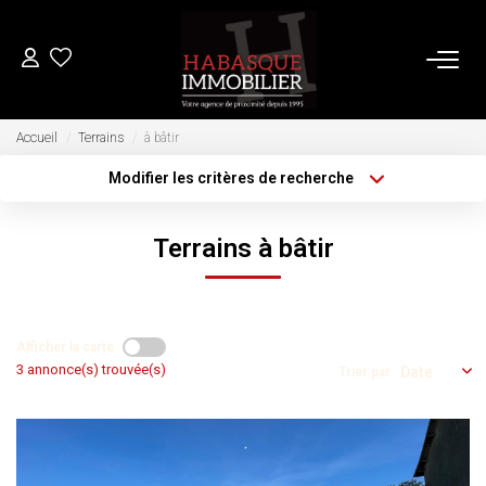
ACHETER
Accueil
Terrains
à bâtir
Modifier les critères de recherche
Type de transaction
Localisation
LOUER
Acheter
Localisation
Terrains à bâtir
Type de bien
Sélectionnez...
VENDRE
Surface min
Plus de critères
Budget max
Estimation
Afficher la carte
Biens Vendus
3 annonce(s) trouvée(s)
Trier par
Créer une alerte
FAIRE GÉRER