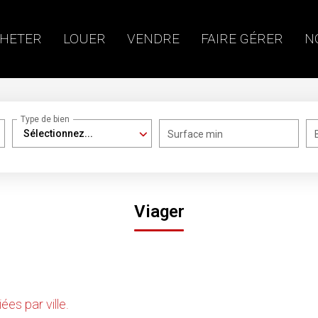
HETER
LOUER
VENDRE
FAIRE GÉRER
N
Type de bien
Sélectionnez...
Surface min
Viager
catégorie Viager pour le moment , plusieurs options s'offr
es par ville.