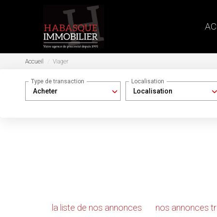
AC
Accueil
Viager
Type de transaction
Localisation
Acheter
Localisation
Nous n'avons pas de biens à vous proposer dans la 
Voir
la liste de nos annonces
ou
nos annonces trié