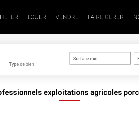
HETER
LOUER
VENDRE
FAIRE GÉRER
N
Surface min
Type de bien
ofessionnels exploitations agricoles porc
catégorie Professionnels Exploitations Agricoles Porcine 