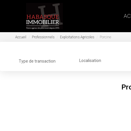
AC
Accueil
Professionnels
Exploitations Agricoles
Porcine
Localisation
Type de transaction
Pr
Nous n'avons pas de biens à vous proposer dans la 
vous :