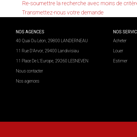
Re-soumettre la recherche avec moins de critèr
Transmettez-nous votre demande
NOS AGENCES
NOS SERVI
40 Quai Du Léon, 29800 LANDERNEAU
Acheter
11 Rue D'Arvor, 29400 Landivisiau
Louer
11 Place De L'Europe, 29260 LESNEVEN
Estimer
Nous contacter
Nos agences