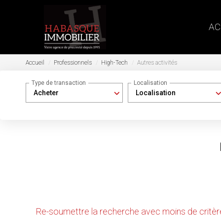
AC
Accueil
Professionnels
High-Tech
Autres activités
Type de transaction
Localisation
Acheter
Localisation
Nous n'avons pas de biens à vous proposer dans la 
Re-soumettre la recherche avec moins de critèr