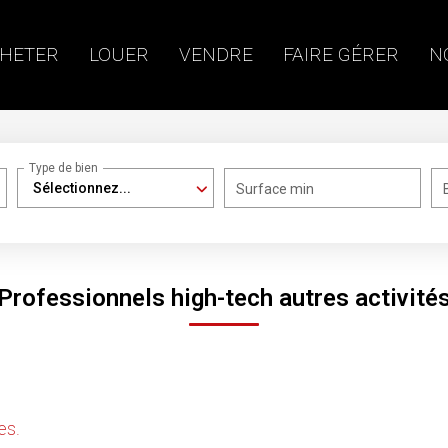
HETER
LOUER
VENDRE
FAIRE GÉRER
N
Type de bien
Sélectionnez...
Surface min
Professionnels high-tech autres activité
catégorie Professionnels High-Tech Autres activités pour l
es.