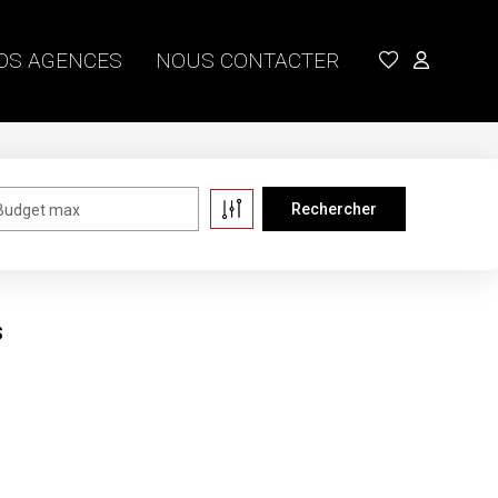
OS AGENCES
NOUS CONTACTER
Budget max
s
e moment , plusieurs options s'offrent à vous :