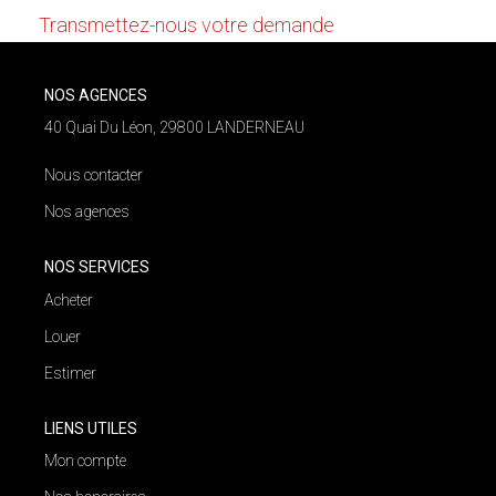
NOS AGENCES
Transmettez-nous votre demande
Qui Nous Sommes
NOS AGENCES
Nos Équipes
40 Quai Du Léon, 29800 LANDERNEAU
Nous Rejoindre
Nous contacter
Actualités
Nos agences
NOS SERVICES
NOUS CONTACTER
Acheter
Louer
Estimer
LIENS UTILES
Mon compte