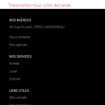
NOS AGENCES
Transmettez-nous votre demande
Qui Nous Sommes
NOS AGENCES
Nos Équipes
40 Quai Du Léon, 29800 LANDERNEAU
Nous Rejoindre
Nous contacter
Actualités
Nos agences
NOS SERVICES
NOUS CONTACTER
Acheter
Louer
Estimer
LIENS UTILES
Mon compte