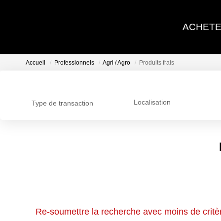
A
Accueil
Professionnels
Agri / Agro
Produits frais
Localisation
Type de transaction
Nous n'avons pas de biens à vous proposer dans la c
Re-soumettre la recherche avec moins de critèr