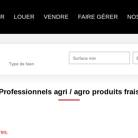
CHETER
LOUER
VENDRE
FAIRE GÉRER
Surface min
Type de bien
Professionnels agri / agro produits frais
atégorie Professionnels Agri / Agro Produits frais pour le
es.