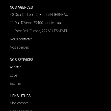
NOS AGENCES
NOS AGENCES
Qui Nous Sommes
40 Quai Du Léon, 29800 LANDERNEAU
11 Rue D'Arvor, 29400 Landivisiau
Nos Équipes
11 Place De L'Europe, 29260 LESNEVEN
Nous Rejoindre
Nous contacter
Actualités
Nos agences
NOUS CONTACTER
NOS SERVICES
Acheter
Louer
Estimer
LIENS UTILES
Mon compte