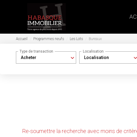
AC
Accueil
Programmes neufs
Les Lots
Bureaux
Type de transaction
Localisation
Acheter
Localisation
Nous n'avons pas de biens à vous proposer dans la
Re-soumettre la recherche avec moins de critèr