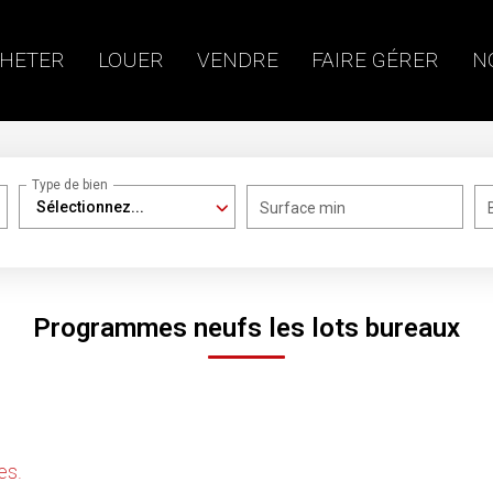
HETER
LOUER
VENDRE
FAIRE GÉRER
N
Type de bien
Sélectionnez...
Surface min
Programmes neufs les lots bureaux
 catégorie Programmes neufs Les Lots Bureaux pour le mom
es.