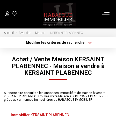
ACHETER
Accueil
A vendre
Maison
KERSAINT PLABENNEC
Modifier les critères de recherche
Type de transaction
Localisation
LOUER
Acheter
Localisation
Achat / Vente Maison KERSAINT
Type de bien
Sélectionnez...
VENDRE
Surface min
PLABENNEC - Maison a vendre à
KERSAINT PLABENNEC
Plus de critères
Budget max
Estimation
Biens Vendus
Créer une alerte
Sur notre site consultez les annonces immobilière de Maison à vendre
KERSAINT PLABENNEC. Trouvez votre Maison sur KERSAINT PLABENNEC
grâce aux annonces immobilières de HABASQUE IMMOBILIER.
FAIRE GÉRER
Immobilier KERSAINT PLABENNEC