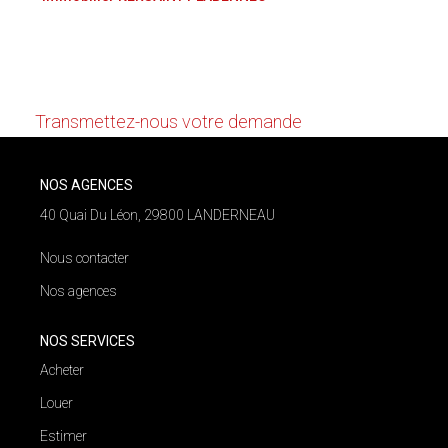
NOS AGENCES
Nous n'avons pas de biens à vous proposer dans la
catégorie pour le moment , plusieurs options s'offrent
Qui Nous Sommes
à vous :
Nos Équipes
Transmettez-nous votre demande
Nous Rejoindre
Actualités
NOS AGENCES
40 Quai Du Léon, 29800 LANDERNEAU
NOUS CONTACTER
Nous contacter
Nos agences
NOS SERVICES
Acheter
Louer
Estimer