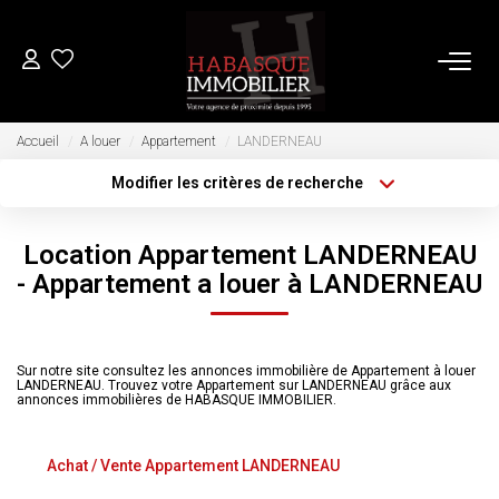
ACHETER
Accueil
A louer
Appartement
LANDERNEAU
Modifier les critères de recherche
Type de transaction
Localisation
LOUER
Acheter
Localisation
Location Appartement LANDERNEAU
Type de bien
Sélectionnez...
VENDRE
Surface min
- Appartement a louer à LANDERNEAU
Plus de critères
Budget max
Estimation
Sur notre site consultez les annonces immobilière de Appartement à louer
Biens Vendus
LANDERNEAU. Trouvez votre Appartement sur LANDERNEAU grâce aux
Créer une alerte
annonces immobilières de HABASQUE IMMOBILIER.
FAIRE GÉRER
Achat / Vente Appartement LANDERNEAU