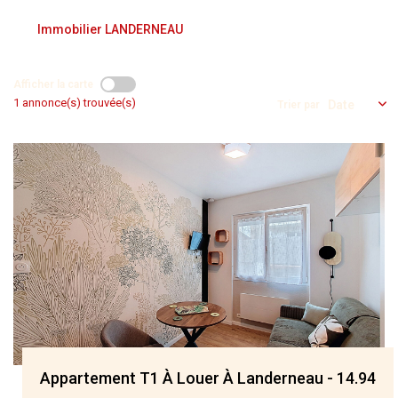
NOS AGENCES
Immobilier LANDERNEAU
Qui Nous Sommes
Afficher la carte
Nos Équipes
1 annonce(s) trouvée(s)
Trier par
Nous Rejoindre
Actualités
NOUS CONTACTER
Appartement T1 À Louer À Landerneau - 14.94