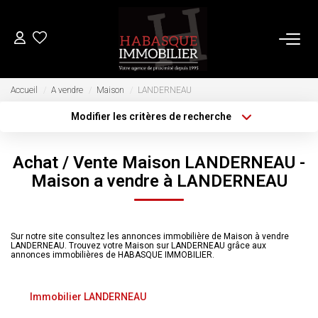
ACHETER
Accueil
A vendre
Maison
LANDERNEAU
Modifier les critères de recherche
Type de transaction
Localisation
LOUER
Acheter
Localisation
Achat / Vente Maison LANDERNEAU -
Type de bien
Sélectionnez...
VENDRE
Surface min
Maison a vendre à LANDERNEAU
Plus de critères
Budget max
Estimation
Sur notre site consultez les annonces immobilière de Maison à vendre
Biens Vendus
LANDERNEAU. Trouvez votre Maison sur LANDERNEAU grâce aux
Créer une alerte
annonces immobilières de HABASQUE IMMOBILIER.
FAIRE GÉRER
Immobilier LANDERNEAU