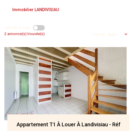
NOS AGENCES
Immobilier LANDIVISIAU
Qui Nous Sommes
Afficher la carte
Nos Équipes
2 annonce(s) trouvée(s)
Trier par
Nous Rejoindre
Actualités
NOUS CONTACTER
Appartement T1 À Louer À Landivisiau - Réf