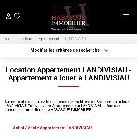
ACHETER
Accueil
A louer
Appartement
LANDIVISIAU
Modifier les critères de recherche
Type de transaction
Localisation
LOUER
Acheter
Localisation
Location Appartement LANDIVISIAU -
Type de bien
Sélectionnez...
VENDRE
Surface min
Appartement a louer à LANDIVISIAU
Plus de critères
Budget max
Estimation
Sur notre site consultez les annonces immobilière de Appartement à louer
Biens Vendus
LANDIVISIAU. Trouvez votre Appartement sur LANDIVISIAU grâce aux
Créer une alerte
annonces immobilières de HABASQUE IMMOBILIER.
FAIRE GÉRER
Achat / Vente Appartement LANDIVISIAU