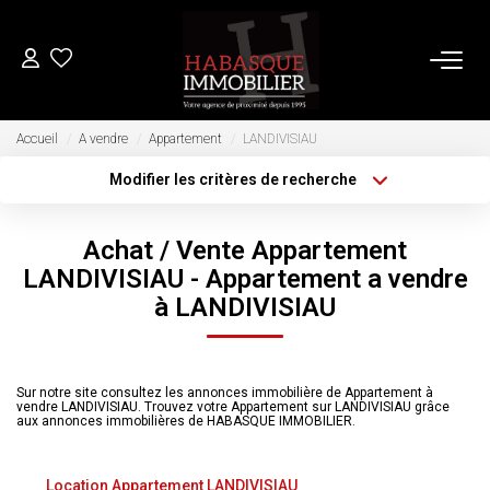
ACHETER
Accueil
A vendre
Appartement
LANDIVISIAU
Modifier les critères de recherche
Type de transaction
Localisation
LOUER
Acheter
Localisation
Achat / Vente Appartement
Type de bien
Sélectionnez...
VENDRE
Surface min
LANDIVISIAU - Appartement a vendre
à LANDIVISIAU
Plus de critères
Budget max
Estimation
Biens Vendus
Créer une alerte
Sur notre site consultez les annonces immobilière de Appartement à
vendre LANDIVISIAU. Trouvez votre Appartement sur LANDIVISIAU grâce
aux annonces immobilières de HABASQUE IMMOBILIER.
FAIRE GÉRER
Location Appartement LANDIVISIAU