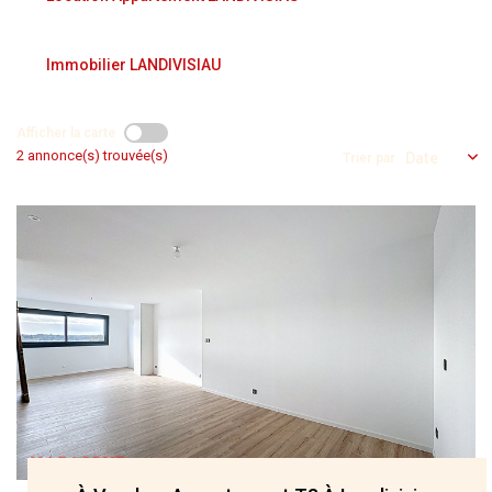
NOS AGENCES
Immobilier LANDIVISIAU
Qui Nous Sommes
Nos Équipes
Afficher la carte
2 annonce(s) trouvée(s)
Nous Rejoindre
Trier par
Actualités
NOUS CONTACTER