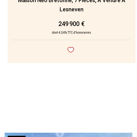
Maison Néo Bretonne, 7 Pièces, À Vendre À
Lesneven
249 900 €
dont 4,56% TTC d'honoraires