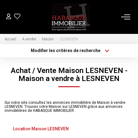
ACHETER
Accueil
A vendre
Maison
LESNEVEN
Modifier les critères de recherche
Type de transaction
Localisation
LOUER
Acheter
Localisation
Achat / Vente Maison LESNEVEN -
Type de bien
Sélectionnez...
VENDRE
Surface min
Maison a vendre à LESNEVEN
Plus de critères
Budget max
Estimation
Sur notre site consultez les annonces immobilière de Maison à vendre
Biens Vendus
LESNEVEN. Trouvez votre Maison sur LESNEVEN grâce aux annonces
Créer une alerte
immobilières de HABASQUE IMMOBILIER.
FAIRE GÉRER
Location Maison LESNEVEN