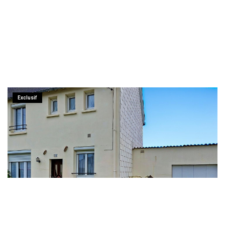
Exclusif
Maison À Vendre À Lesneven - Réf 608N -