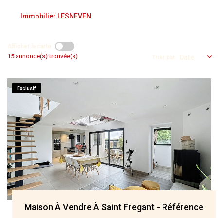
NOS AGENCES
Immobilier LESNEVEN
Qui Nous Sommes
Afficher la carte
Nos Équipes
15 annonce(s) trouvée(s)
Trier par
Nous Rejoindre
Actualités
Exclusif
NOUS CONTACTER
Maison À Vendre À Saint Fregant - Référence