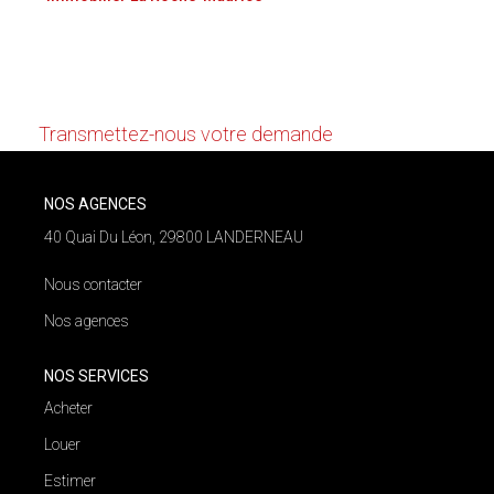
NOS AGENCES
Nous n'avons pas de biens à vous proposer dans la
catégorie pour le moment , plusieurs options s'offrent
Qui Nous Sommes
à vous :
Nos Équipes
Transmettez-nous votre demande
Nous Rejoindre
Actualités
NOS AGENCES
40 Quai Du Léon, 29800 LANDERNEAU
NOUS CONTACTER
Nous contacter
Nos agences
NOS SERVICES
Acheter
Louer
Estimer