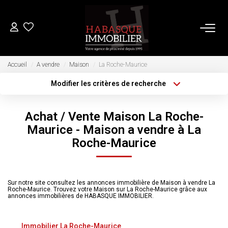
ACHETER
Accueil
A vendre
Maison
La Roche-Maurice
Modifier les critères de recherche
Type de transaction
Localisation
LOUER
Acheter
Localisation
Achat / Vente Maison La Roche-
Type de bien
Sélectionnez...
VENDRE
Surface min
Maurice - Maison a vendre à La
Roche-Maurice
Plus de critères
Budget max
Estimation
Biens Vendus
Créer une alerte
Sur notre site consultez les annonces immobilière de Maison à vendre La
Roche-Maurice. Trouvez votre Maison sur La Roche-Maurice grâce aux
annonces immobilières de HABASQUE IMMOBILIER.
FAIRE GÉRER
Immobilier La Roche-Maurice