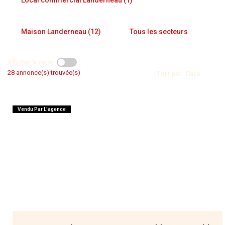
NOS AGENCES
Qui Nous Sommes
Maison Landerneau (12)
Tous les secteurs
Nos Équipes
Afficher la carte
Nous Rejoindre
28 annonce(s) trouvée(s)
Trier par
Actualités
Vendu Par L'agence
NOUS CONTACTER