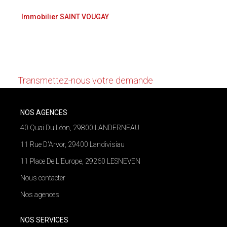
NOS AGENCES
Immobilier SAINT VOUGAY
Qui Nous Sommes
Nous n'avons pas de biens à vous proposer dans la
Nos Équipes
catégorie pour le moment , plusieurs options s'offrent
à vous :
Nous Rejoindre
Transmettez-nous votre demande
Actualités
NOS AGENCES
NOUS CONTACTER
40 Quai Du Léon, 29800 LANDERNEAU
11 Rue D'Arvor, 29400 Landivisiau
11 Place De L'Europe, 29260 LESNEVEN
Nous contacter
Nos agences
NOS SERVICES