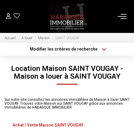
ACHETER
Accueil
A louer
Maison
SAINT VOUGAY
Modifier les critères de recherche
LOUER
Localisation
Type de transaction
Surface min
Location Maison SAINT VOUGAY -
Type de bien
VENDRE
Maison a louer à SAINT VOUGAY
Plus de critères
Budget max
Estimation
Créer une alerte
Biens Vendus
Sur notre site consultez les annonces immobilière de Maison à louer SAINT
VOUGAY. Trouvez votre Maison sur SAINT VOUGAY grâce aux annonces
immobilières de HABASQUE IMMOBILIER.
FAIRE GÉRER
Achat / Vente Maison SAINT VOUGAY