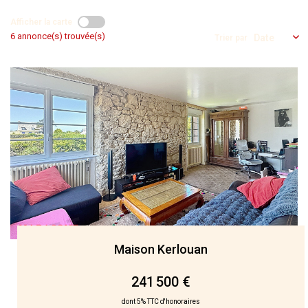
NOS AGENCES
Afficher la carte
6 annonce(s) trouvée(s)
Trier par
Qui Nous Sommes
Nos Équipes
Nous Rejoindre
Actualités
NOUS CONTACTER
Maison Kerlouan
241 500 €
dont 5% TTC d'honoraires