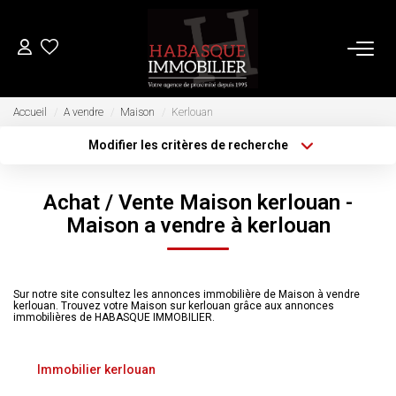
ACHETER
Accueil
A vendre
Maison
Kerlouan
Modifier les critères de recherche
Type de transaction
Localisation
LOUER
Acheter
Localisation
Achat / Vente Maison kerlouan -
Type de bien
Sélectionnez...
VENDRE
Surface min
Maison a vendre à kerlouan
Plus de critères
Budget max
Estimation
Sur notre site consultez les annonces immobilière de Maison à vendre
Biens Vendus
kerlouan. Trouvez votre Maison sur kerlouan grâce aux annonces
Créer une alerte
immobilières de HABASQUE IMMOBILIER.
FAIRE GÉRER
Immobilier kerlouan