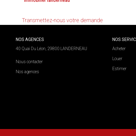
Immobilier landerneau
Nous n'avons pas de biens à vous proposer dans la 
Transmettez-nous votre demande
NOS AGENCES
NOS SERVI
40 Quai Du Léon, 29800 LANDERNEAU
Acheter
Louer
Nous contacter
Estimer
Nos agences